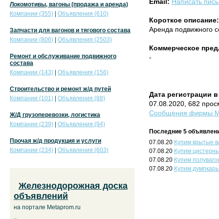
Email:
Написать пис
Локомотивы, вагоны (продажа и аренда)
Компании (355)
|
Объявления (610)
Короткое описание:
Аренда подвижного с
Запчасти для вагонов и тягового состава
Компании (806)
|
Объявления (2503)
Коммерческое пред
Ремонт и обслуживание подвижного
-
состава
Компании (143)
|
Объявления (156)
Строительство и ремонт ж/д путей
Дата регистрации в
Компании (101)
|
Объявления (88)
07.08.2020, 682 про
Сообщения фирмы МВ
Ж/Д грузоперевозки, логистика
Компании (239)
|
Объявления (94)
Последние 5 объявлени
Прочая ж/д продукция и услуги
07.08.20
Купим крытые в
Компании (234)
|
Объявления (603)
07.08.20
Купим цистерн
07.08.20
Купим полуваго
07.08.20
Купим думпкар
Железнодорожная доска
объявлений
на портале Metaprom.ru