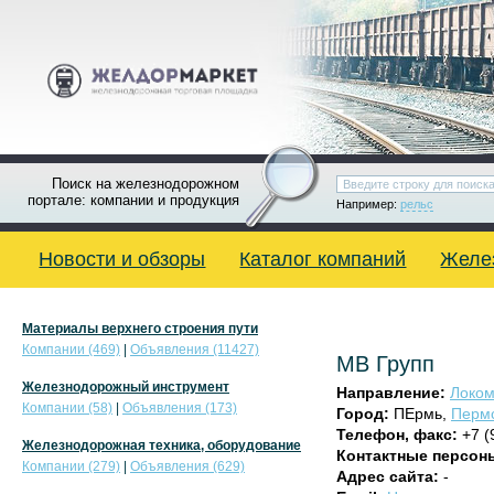
Поиск на железнодорожном
портале: компании и продукция
Например:
рельс
Новости и обзоры
Каталог компаний
Желе
Материалы верхнего строения пути
Компании (469)
|
Объявления (11427)
МВ Групп
Железнодорожный инструмент
Направление:
Локом
Компании (58)
|
Объявления (173)
Город:
ПЕрмь,
Пермс
Телефон, факс:
+7 (
Железнодорожная техника, оборудование
Контактные персон
Компании (279)
|
Объявления (629)
Адрес сайта:
-