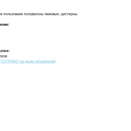
е пользоваие полувагоны люковые, цистерны.
ение:
алоге:
тров
СП"РОКО" на доске объявлений