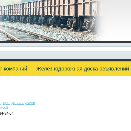
г компаний
Железнодорожная доска объявлений
д продукция и услуги
 край
34-84-54