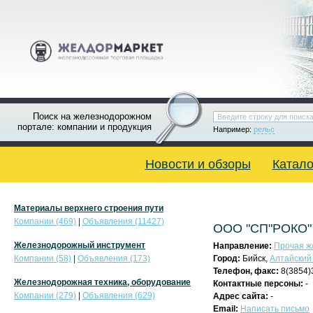
Поиск на железнодорожном
портале: компании и продукция
Например:
рельс
Новости и обзоры
Катало
Материалы верхнего строения пути
Компании (469)
|
Объявления (11427)
ООО "СП"РОКО"
Железнодорожный инструмент
Направление:
Прочая ж/
Компании (58)
|
Объявления (173)
Город:
Бийск,
Алтайский
Телефон, факс:
8(3854)
Железнодорожная техника, оборудование
Контактные персоны:
-
Компании (279)
|
Объявления (629)
Адрес сайта:
-
Email:
Написать письмо