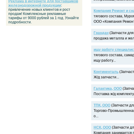
Реклама в интернете для поставщиков
железнодорожной продукции
:
привлечение новых клиентов и рост
Компания Ремонт и сн
продаж! Комплексные рекламные
тягового состава, Муро
тарифы от 9000 рублей за 1 год. Узнайте
ООО «Компания Ремонт 
подробности.
Грандан
(Запчасти для 
продажа металла и жел
ищу работу специалис
тягового состава, сама
ищу работу...
Континенталь
(Запчаст
Ж/д запчасти...
Галактика, ООО
(Запча
Поставка ж/д комплекту
ТПК, ООО
(Запчасти для
Торгово-Промышленная
о...
НСК, ООО
(Запчасти дл
Компания занимается п