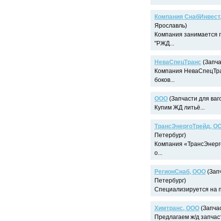
Компания СнабИнвест
Ярославль)
Компания занимается 
"РЖД...
НеваСпецТранс
(Запча
Компания НеваСпецТран
боков...
ООО
(Запчасти для ваго
Купим ЖД литьё...
ТрансЭнергоТрейд, О
Петербург)
Компания «ТрансЭнерг
о...
РегионСнаб, ООО
(Запч
Петербург)
Специализируется на по
Химтранс, ООО
(Запчас
Предлагаем ж/д запчаст