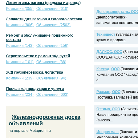
Локомотивы, вагоны (продажа и аренда)
Компании (355)
|
Объявления (610)
Донецкспецсталь, ОО
Днепропетровск)
Запчасти для вагонов и тягового состава
занимаемся поставками 
Компании (806)
|
Объявления (2503)
Техинвест
(Запчасти дл
Ремонт и обслуживание подвижного
состава
купля и продажа...
Компании (143)
|
Объявления (156)
ДАЛКОС, ООО
(Запчаст
Строительство и ремонт ж/д путей
ООО"ДАЛКОС" - осущест
Компании (101)
|
Объявления (88)
Каскад, ООО
(Запчасти 
Ж/Д грузоперевозки, логистика
Компания ООО "Каскад"
Компании (239)
|
Объявления (94)
о...
Прочая ж/д продукция и услуги
Рахман, ООО
(Запчасти
Компании (234)
|
Объявления (603)
Поставка запчастей для
Оттимо, ООО
(Запчасти
Наше предприятие пред
Железнодорожная доска
(высоко...
объявлений
на портале Metaprom.ru
Инпроммаш
(Запчасти 
Инпроммаш, комплекта