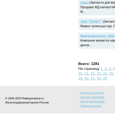
Союз
(Запчасти для ваг
Продажа ЖД запчастей 
М...
ООО "ИЗКЖТ"
(Запчаст
Ремонт колесньіх пар. 
Межрегионтранс, ООО
Компания является оф
дилле...
Всего: 1281
На страницу
1
,
2
,
3
,
4
20
,
21
,
22
,
23
,
24
,
25
39
,
40
,
41
,
42
,
43
Новости и обзоры
Каталог компаний
© 2009-2023 Railwaymarket.ru
Доска объявлений
Железнодорожный рынок России
Обратная связь