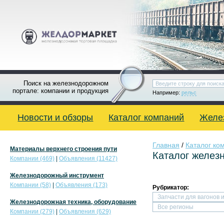
Поиск на железнодорожном
портале: компании и продукция
Например:
рельс
Новости и обзоры
Каталог компаний
Желе
Главная
/
Каталог ко
Материалы верхнего строения пути
Каталог желез
Компании (469)
|
Объявления (11427)
Железнодорожный инструмент
Компании (58)
|
Объявления (173)
Рубрикатор:
Железнодорожная техника, оборудование
Компании (279)
|
Объявления (629)