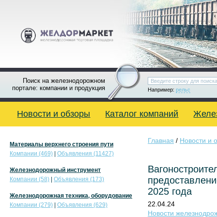
Поиск на железнодорожном
портале: компании и продукция
Например:
рельс
Новости и обзоры
Каталог компаний
Желе
Главная
/
Новости и 
Материалы верхнего строения пути
Компании (469)
|
Объявления (11427)
Вагоностроите
Железнодорожный инструмент
предоставлени
Компании (58)
|
Объявления (173)
2025 года
Железнодорожная техника, оборудование
22.04.24
Компании (279)
|
Объявления (629)
Новости железнодро