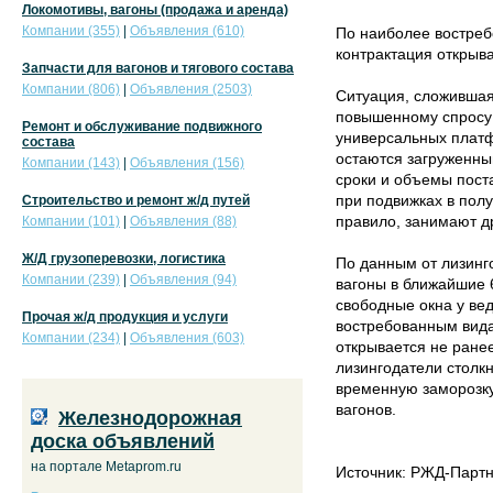
Локомотивы, вагоны (продажа и аренда)
Компании (355)
|
Объявления (610)
По наиболее востреб
контрактация открыва
Запчасти для вагонов и тягового состава
Компании (806)
|
Объявления (2503)
Ситуация, сложившая
повышенному спросу 
Ремонт и обслуживание подвижного
универсальных платф
состава
остаются загруженны
Компании (143)
|
Объявления (156)
сроки и объемы поста
при подвижках в пол
Строительство и ремонт ж/д путей
правило, занимают др
Компании (101)
|
Объявления (88)
Ж/Д грузоперевозки, логистика
По данным от лизинг
Компании (239)
|
Объявления (94)
вагоны в ближайшие 6
свободные окна у ве
Прочая ж/д продукция и услуги
востребованным вида
Компании (234)
|
Объявления (603)
открывается не ранее 
лизингодатели столк
временную заморозку
вагонов.
Железнодорожная
доска объявлений
на портале Metaprom.ru
Источник: РЖД-Парт