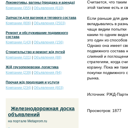
Считается, что таки
Локомотивы, вагоны (продажа и аренда)
этой тактике есть и 
Компании (355)
|
Объявления (610)
Запчасти для вагонов и тягового состава
Если раньше для ди
Компании (806)
|
Объявления (2503)
вкладывались в разны
чаще видим попытки 
Ремонт и обслуживание подвижного
каким-то одним видо
состава
это один из способов
Компании (143)
|
Объявления (156)
Однако она имеет св
подвижного состава 
Строительство и ремонт ж/д путей
слияний и поглощени
Компании (101)
|
Объявления (88)
стратегиям, когда сч
корзину. Пока же та
Ж/Д грузоперевозки, логистика
покупки подвижного с
Компании (239)
|
Объявления (94)
рынка.
Прочая ж/д продукция и услуги
Компании (234)
|
Объявления (603)
Источник: РЖД-Парт
Железнодорожная доска
Просмотров: 1877
объявлений
на портале Metaprom.ru