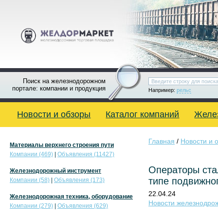
Поиск на железнодорожном
портале: компании и продукция
Например:
рельс
Новости и обзоры
Каталог компаний
Желе
Главная
/
Новости и 
Материалы верхнего строения пути
Компании (469)
|
Объявления (11427)
Операторы ста
Железнодорожный инструмент
типе подвижно
Компании (58)
|
Объявления (173)
22.04.24
Железнодорожная техника, оборудование
Новости железнодро
Компании (279)
|
Объявления (629)