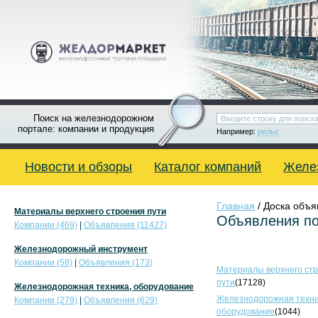
Поиск на железнодорожном
портале: компании и продукция
Например:
рельс
Новости и обзоры
Каталог компаний
Желе
Главная
/ Доска объ
Материалы верхнего строения пути
Объявления по
Компании (469)
|
Объявления (11427)
Железнодорожный инструмент
Компании (58)
|
Объявления (173)
Материалы верхнего ст
пути
(17128)
Железнодорожная техника, оборудование
Железнодорожная техни
Компании (279)
|
Объявления (629)
оборудование
(1044)