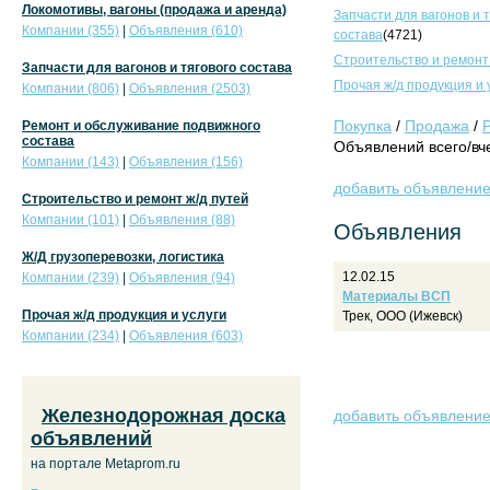
Локомотивы, вагоны (продажа и аренда)
Запчасти для вагонов и 
Компании (355)
|
Объявления (610)
состава
(4721)
Строительство и ремонт
Запчасти для вагонов и тягового состава
Прочая ж/д продукция и 
Компании (806)
|
Объявления (2503)
Покупка
/
Продажа
/
Ремонт и обслуживание подвижного
состава
Объявлений всего/вче
Компании (143)
|
Объявления (156)
добавить объявлени
Строительство и ремонт ж/д путей
Компании (101)
|
Объявления (88)
Объявления
Ж/Д грузоперевозки, логистика
12.02.15
Компании (239)
|
Объявления (94)
Материалы ВСП
Прочая ж/д продукция и услуги
Трек, ООО (Ижевск)
Компании (234)
|
Объявления (603)
Железнодорожная доска
добавить объявлени
объявлений
на портале Metaprom.ru