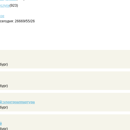
услуги
(923)
ное
сегодня: 26669/55/26
бург)
бург)
й:электроаппартура
бург)
й
бург)