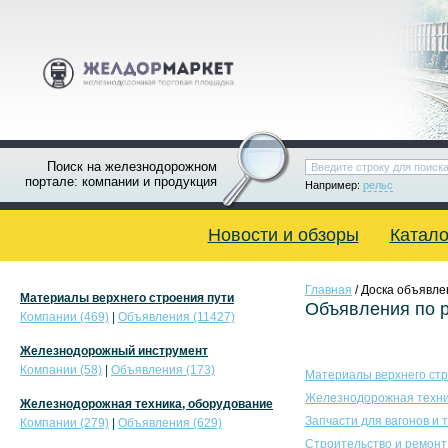
Поиск на железнодорожном
портале: компании и продукция
Например:
рельс
Новости и обзоры
Катало
Главная
/ Доска объявле
Материалы верхнего строения пути
Объявления по 
Компании (469)
|
Объявления (11427)
Железнодорожный инструмент
Компании (58)
|
Объявления (173)
Материалы верхнего стр
Железнодорожная техни
Железнодорожная техника, оборудование
Запчасти для вагонов и 
Компании (279)
|
Объявления (629)
Строительство и ремонт