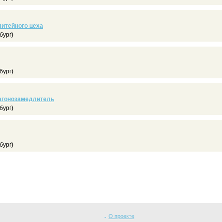
итейного цеха
бург)
бург)
вагонозамедлитель
бург)
бург)
О проекте