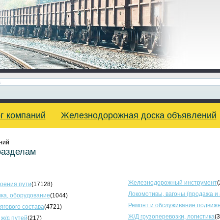
г компаний
Железнодорожная доска объявлений
ний
разделам
Железнодорожный инструмент
(
оения пути
(17128)
Локомотивы, вагоны (продажа и
ка, оборудование
(1044)
Ремонт и обслуживание подвижн
тягового состава
(4721)
Ж/Д грузоперевозки, логистика
(
 ж/д путей
(217)