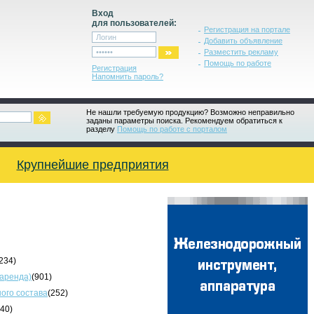
Вход
для пользователей:
Регистрация на портале
Добавить объявление
Разместить рекламу
Помощь по работе
Регистрация
Напомнить пароль?
Не нашли требуемую продукцию? Возможно неправильно
заданы параметры поиска. Рекомендуем обратиться к
разделу
Помощь по работе с порталом
Крупнейшие предприятия
234)
 аренда)
(901)
ого состава
(252)
340)