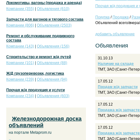
Локомотивы, вагоны (продажа и аренда)
Прочая ж/д продукция и 
Компании (355)
|
Объявления (610)
Покупка
/
Продажа
/
Раз
Запчасти для вагонов и тягового состава
Объявлений всего/вчера/
Компании (806)
|
Объявления (2503)
добавить объявление
Ремонт и обслуживание подвижного
состава
Объявления
Компании (143)
|
Объявления (156)
Строительство и ремонт ж/д путей
31.10.13
Компании (101)
|
Объявления (88)
Наличие на складе
ТМТ, ЗАО (Санкт-Петер
Ж/Д грузоперевозки, логистика
Компании (239)
|
Объявления (94)
17.05.12
Продам ж/д запчасти
Прочая ж/д продукция и услуги
ТМТ, ЗАО (Санкт-Петер
Компании (234)
|
Объявления (603)
17.05.12
Продажа ж/д запчасте
ТМТ, ЗАО (Санкт-Петер
Железнодорожная доска
объявлений
17.05.12
на портале Metaprom.ru
Продажа ж/д запчасте
ТМТ, ЗАО (Санкт-Петер