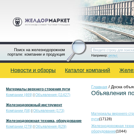
Поиск на железнодорожном
портале: компании и продукция
Например:
рельс
Новости и обзоры
Каталог компаний
Желе
Главная
/ Доска объ
Материалы верхнего строения пути
Объявления по
Компании (469)
|
Объявления (11427)
Железнодорожный инструмент
Компании (58)
|
Объявления (173)
Материалы верхнего ст
пути
(17128)
Железнодорожная техника, оборудование
Железнодорожная техни
Компании (279)
|
Объявления (629)
оборудование
(1044)