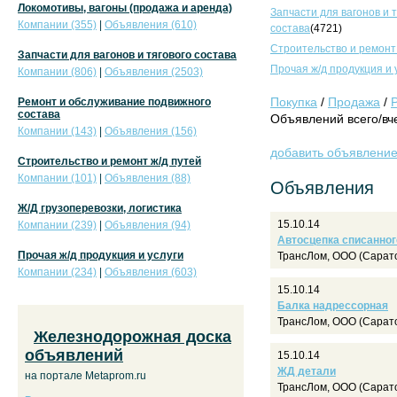
Локомотивы, вагоны (продажа и аренда)
Запчасти для вагонов и 
Компании (355)
|
Объявления (610)
состава
(4721)
Строительство и ремонт
Запчасти для вагонов и тягового состава
Прочая ж/д продукция и 
Компании (806)
|
Объявления (2503)
Покупка
/
Продажа
/
Ремонт и обслуживание подвижного
состава
Объявлений всего/вче
Компании (143)
|
Объявления (156)
добавить объявлени
Строительство и ремонт ж/д путей
Компании (101)
|
Объявления (88)
Объявления
Ж/Д грузоперевозки, логистика
15.10.14
Компании (239)
|
Объявления (94)
Автосцепка списанног
Прочая ж/д продукция и услуги
ТрансЛом, ООО (Сарат
Компании (234)
|
Объявления (603)
15.10.14
Балка надрессорная
ТрансЛом, ООО (Сарат
Железнодорожная доска
объявлений
15.10.14
ЖД детали
на портале Metaprom.ru
ТрансЛом, ООО (Сарат