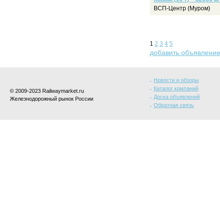
ВСП-Центр (Муром)
1
2
3
4
5
добавить объявлени
Новости и обзоры
Каталог компаний
© 2009-2023 Railwaymarket.ru
Доска объявлений
Железнодорожный рынок России
Обратная связь