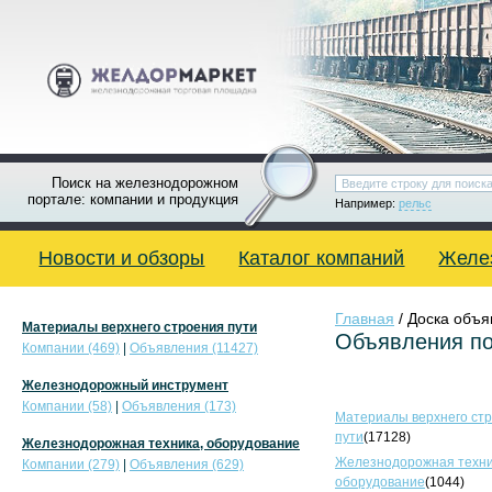
Поиск на железнодорожном
портале: компании и продукция
Например:
рельс
Новости и обзоры
Каталог компаний
Желе
Главная
/ Доска объ
Материалы верхнего строения пути
Объявления по
Компании (469)
|
Объявления (11427)
Железнодорожный инструмент
Компании (58)
|
Объявления (173)
Материалы верхнего ст
пути
(17128)
Железнодорожная техника, оборудование
Железнодорожная техни
Компании (279)
|
Объявления (629)
оборудование
(1044)