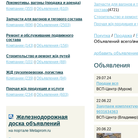
Локомотивы, вагоны (продажа и аренда)
Запчасти для вагонов и 
Компании (355)
|
Объявления (610)
состава
(4721)
Строительство и ремонт
Запчасти для вагонов и тягового состава
Прочая ж/д продукция и 
Компании (806)
|
Объявления (2503)
Покупка
/
Продажа
/
Ремонт и обслуживание подвижного
состава
Объявлений всего/вче
Компании (143)
|
Объявления (156)
добавить объявлени
Строительство и ремонт ж/д путей
Компании (101)
|
Объявления (88)
Объявления
Ж/Д грузоперевозки, логистика
29.07.24
Компании (239)
|
Объявления (94)
Продам всп
Прочая ж/д продукция и услуги
ВСП-Центр (Муром)
Компании (234)
|
Объявления (603)
22.06.22
Закупаем комплектующ
9031634363
Железнодорожная
ВСП-Центр (Владимир)
доска объявлений
20.06.22
на портале Metaprom.ru