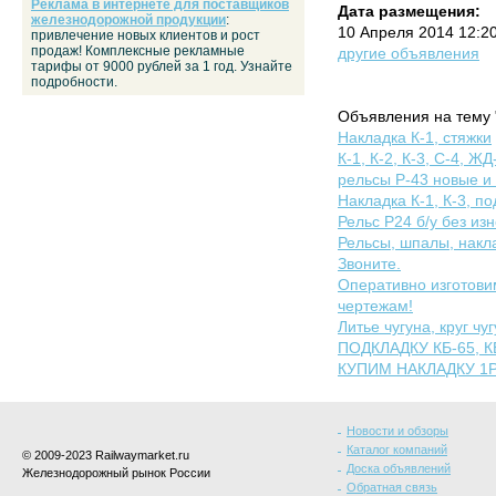
Реклама в интернете для поставщиков
Дата размещения:
железнодорожной продукции
:
10 Апреля 2014 12:2
привлечение новых клиентов и рост
продаж! Комплексные рекламные
другие объявления
тарифы от 9000 рублей за 1 год. Узнайте
подробности.
Объявления на тему 
Накладка К-1, стяжки
К-1, К-2, К-3, С-4, ЖД
рельсы Р-43 новые и 
Накладка К-1, К-3, по
Рельс Р24 б/у без из
Рельсы, шпалы, накла
Звоните.
Оперативно изготов
чертежам!
Литье чугуна, круг ч
ПОДКЛАДКУ КБ-65, КБ-
КУПИМ НАКЛАДКУ 1Р-65
Новости и обзоры
Каталог компаний
© 2009-2023 Railwaymarket.ru
Доска объявлений
Железнодорожный рынок России
Обратная связь