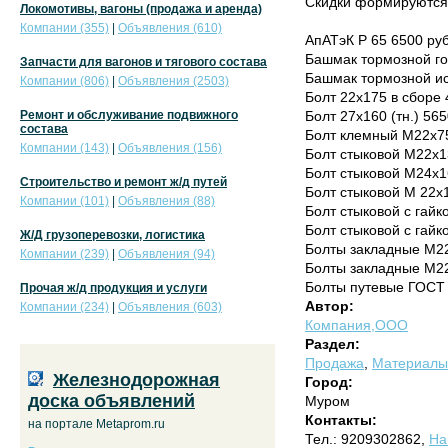
Скидки формируются 
Локомотивы, вагоны (продажа и аренда)
Компании (355)
|
Объявления (610)
АпАТэК Р 65 6500 ру
Башмак тормозной го
Запчасти для вагонов и тягового состава
Башмак тормозной ис
Компании (806)
|
Объявления (2503)
Болт 22х175 в сборе 
Ремонт и обслуживание подвижного
Болт 27х160 (тн.) 56
состава
Болт клемный М22х75 
Компании (143)
|
Объявления (156)
Болт стыковой М22х13
Болт стыковой М24х1
Строительство и ремонт ж/д путей
Болт стыковой М 22х1
Компании (101)
|
Объявления (88)
Болт стыковой с гайк
Болт стыковой с гайк
Ж/Д грузоперевозки, логистика
Болты закладные М22
Компании (239)
|
Объявления (94)
Болты закладные М22х
Болты путевые ГОСТ 
Прочая ж/д продукция и услуги
Автор:
Компании (234)
|
Объявления (603)
Компания,ООО
Раздел:
Продажа
,
Материалы 
Железнодорожная
Город:
доска объявлений
Муром
Контакты:
на портале Metaprom.ru
Тел.: 9209302862,
На