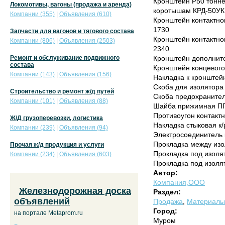
Кронштейн Р50 тонн
Локомотивы, вагоны (продажа и аренда)
коротышам КРД-50УК 
Компании (355)
|
Объявления (610)
Кронштейн контактно
1730
Запчасти для вагонов и тягового состава
Кронштейн контактно
Компании (806)
|
Объявления (2503)
2340
Ремонт и обслуживание подвижного
Кронштейн дополните
состава
Кронштейн концевого
Компании (143)
|
Объявления (156)
Накладка к кронштей
Скоба для изолятора
Строительство и ремонт ж/д путей
Скоба предохранител
Компании (101)
|
Объявления (88)
Шайба прижимная ПП
Противоугон контакт
Ж/Д грузоперевозки, логистика
Накладка стыковая к/
Компании (239)
|
Объявления (94)
Электросоединитель 
Прокладка между изо
Прочая ж/д продукция и услуги
Прокладка под изоля
Компании (234)
|
Объявления (603)
Прокладка под изоля
Автор:
Компания,ООО
Железнодорожная доска
Раздел:
объявлений
Продажа
,
Материалы 
Город:
на портале Metaprom.ru
Муром