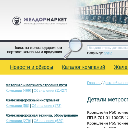
Поиск на железнодорожном
портале: компании и продукция
Например:
рельс
Новости и обзоры
Каталог компаний
Желе
Главная
/
Доска объявле
Материалы верхнего строения пути
Компании (469)
|
Объявления (11427)
Детали метрос
Железнодорожный инструмент
Компании (58)
|
Объявления (173)
Кронштейн Р50 тонн
Железнодорожная техника, оборудование
ПП-5.701.01.100СБ 1
Компании (279)
|
Объявления (629)
Кронштейн Р65 тонне