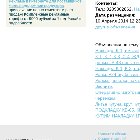
Реклама в интернете для поставщиков
Контакты:
железнодорожной продукции
:
Тел.: 9209302862,
На
привлечение новых клиентов и рост
продаж! Комплексные рекламные
Дата размещения:
тарифы от 9000 рублей за 1 год. Узнайте
10 Апреля 2014 12:2
подробности.
другие объявления
Объявления на тему 
Накладка К-1, стяжки
К-1, К-2, К-3, С-4, ЖД
рельсы Р-43 новые и 
Накладка К-1, К-3, по
Рельс Р24 б/у без из
Рельсы, шпалы, накла
Звоните.
Оперативно изготов
чертежам!
Литье чугуна, круг ч
ПОДКЛАДКУ КБ-65, КБ-
КУПИМ НАКЛАДКУ 1Р-65
Новости и обзоры
Каталог компаний