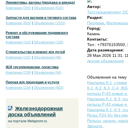
Локомотивы, вагоны (продажа и аренда)
Автор:
Компании (355)
|
Объявления (610)
Татсталькомплект, О
Раздел:
Запчасти для вагонов и тягового состава
Продажа
,
Материалы 
Компании (806)
|
Объявления (2503)
Город:
Ремонт и обслуживание подвижного
Казань
состава
Контакты:
Компании (143)
|
Объявления (156)
Тел.: +79376153550,
Дата размещения:
Строительство и ремонт ж/д путей
28 Мая 2026 11:31, 
Компании (101)
|
Объявления (88)
другие объявления
Ж/Д грузоперевозки, логистика
Компании (239)
|
Объявления (94)
Объявления на тему 
Прочая ж/д продукция и услуги
Накладка К-1, стяжки
Компании (234)
|
Объявления (603)
К-1, К-2, К-3, С-4, ЖД
рельсы Р-43 новые и 
Накладка К-1, К-3, по
рельсы Р-43 новые и 
Железнодорожная
Накладка К-1, К-3, по
доска объявлений
Рельс Р24 б/у без из
Рельсы, шпалы, накла
на портале Metaprom.ru
Звоните.