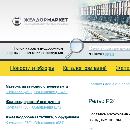
Поиск на железнодорожном
портале: компании и продукция
Например:
рельс
Новости и обзоры
Каталог компаний
Желе
Главная
/
Доска объявле
Материалы верхнего строения пути
Компании (469)
|
Объявления (11427)
Рельс Р24
Железнодорожный инструмент
Компании (58)
|
Объявления (173)
Поставка узкоколейный
Железнодорожная техника, оборудование
выгодным ценам.
Компании (279)
|
Объявления (629)