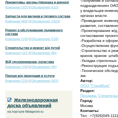
-Получение и соглас
Локомотивы, вагоны (продажа и аренда)
подразделениях ОАО 
Компании (355)
|
Объявления (610)
у владельцев инжен
органах власти.
Запчасти для вагонов и тягового состава
-Проведение инженер
Компании (806)
|
Объявления (2503)
развития, составлени
Ремонт и обслуживание подвижного
-Проектирование ж/д
состава
согласование проекто
Компании (143)
|
Объявления (156)
-Разработка и оформ
-Осуществление функ
Строительство и ремонт ж/д путей
-Строительство и ре
Компании (101)
|
Объявления (88)
кранов, кранов- штаб
-Укладка стрелочных 
Ж/Д грузоперевозки, логистика
-Реконструкция подъе
Компании (239)
|
Объявления (94)
-Техническое обследо
зак
Прочая ж/д продукция и услуги
Автор:
Компании (234)
|
Объявления (603)
ООО "СтройКом"
Раздел:
Продажа
,
Строительс
Железнодорожная
Город:
доска объявлений
Москва
Контакты:
на портале Metaprom.ru
Тел.: +7(926)049-111