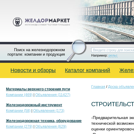
Поиск на железнодорожном
портале: компании и продукция
Например:
рельс
Новости и обзоры
Каталог компаний
Желе
Главная
/
Доска объявле
Материалы верхнего строения пути
Компании (469)
|
Объявления (11427)
СТРОИТЕЛЬСТ
Железнодорожный инструмент
Компании (58)
|
Объявления (173)
-Предварительная экс
Железнодорожная техника, оборудование
технической возможн
Компании (279)
|
Объявления (629)
оценки ориентировоч