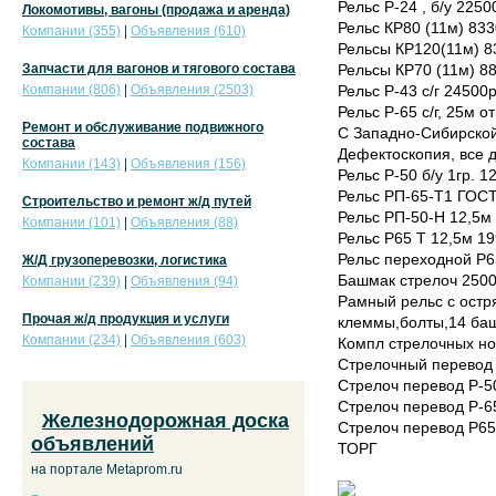
Рельс Р-24 , б/у 2250
Локомотивы, вагоны (продажа и аренда)
Рельс КР80 (11м) 833
Компании (355)
|
Объявления (610)
Рельсы КР120(11м) 8
Запчасти для вагонов и тягового состава
Рельсы КР70 (11м) 88
Компании (806)
|
Объявления (2503)
Рельс Р-43 с/г 24500р
Рельс Р-65 с/г, 25м о
Ремонт и обслуживание подвижного
С Западно-Сибирской
состава
Дефектоскопия, все 
Компании (143)
|
Объявления (156)
Рельс Р-50 б/у 1гр. 1
Рельс РП-65-Т1 ГОСТ
Строительство и ремонт ж/д путей
Рельс РП-50-Н 12,5м 
Компании (101)
|
Объявления (88)
Рельс Р65 Т 12,5м 19
Рельс переходной Р65
Ж/Д грузоперевозки, логистика
Башмак стрелоч 2500
Компании (239)
|
Объявления (94)
Рамный рельс с остр
Прочая ж/д продукция и услуги
клеммы,болты,14 баш
Компании (234)
|
Объявления (603)
Компл стрелочных н
Стрелочный перевод 
Стрелоч перевод Р-50
Стрелоч перевод Р-65
Железнодорожная доска
Стрелоч перевод Р65
объявлений
ТОРГ
на портале Metaprom.ru