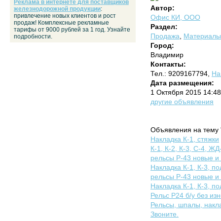
Реклама в интернете для поставщиков
Автор:
железнодорожной продукции
:
привлечение новых клиентов и рост
Офис КИ, ООО
продаж! Комплексные рекламные
Раздел:
тарифы от 9000 рублей за 1 год. Узнайте
Продажа
,
Материалы 
подробности.
Город:
Владимир
Контакты:
Тел.: 9209167794,
На
Дата размещения:
1 Октября 2015 14:48
другие объявления
Объявления на тему 
Накладка К-1, стяжки
К-1, К-2, К-3, С-4, ЖД
рельсы Р-43 новые и 
Накладка К-1, К-3, по
рельсы Р-43 новые и 
Накладка К-1, К-3, по
Рельс Р24 б/у без из
Рельсы, шпалы, накла
Звоните.