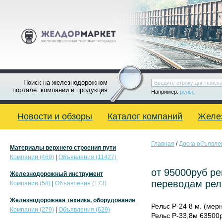
Поиск на железнодорожном
портале: компании и продукция
Например:
рельс
Новости и обзоры
Каталог компаний
Желе
Главная
/
Доска объявле
Материалы верхнего строения пути
Компании (469)
|
Объявления (11427)
от 95000руб р
Железнодорожный инструмент
переводам рел
Компании (58)
|
Объявления (173)
Железнодорожная техника, оборудование
Рельс Р-24 8 м. (мерн
Компании (279)
|
Объявления (629)
Рельс Р-33,8м 63500