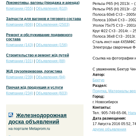
Локомотивы, вагоны (продажа и аренда)
Рельсы Р65 (Н) 2013г. – (
Компании (355)
|
Объявления (610)
Рельсы Р65 (Н) 2013г - (
Полоса 60x6 СтЗ – 2005г.
Запчасти для вагонов и тягового состава
Полоса 100x4 СтЗ – 2002г
Компании (806)
|
Объявления (2503)
Уголок 75x75 СтЗ – 2001г.
Круг Ф22 СтЗ - 2014г. – 2
Ремонт и обслуживание подвижного
Полоса 36x8 СтЗ - 2013г. 
состава
Сталь инст-ная 4Х5МФС ф1
Компании (143)
|
Объявления (156)
Электроды сварочные Ф-6 
Строительство и ремонт ж/д путей
Ссылка на фотографии и 
Компании (101)
|
Объявления (88)
С уважением, Бектур Чин
Ж/Д грузоперевозки, логистика
Автор:
Компании (239)
|
Объявления (94)
Бектур
Раздел:
Прочая ж/д продукция и услуги
Покупка
,
Материалы верх
Компании (234)
|
Объявления (603)
Город:
г. Новосибирск
Контакты:
Тел.: 905-749-65-06,
Нап
Железнодорожная
Дата размещения:
доска объявлений
17 Августа 2016 05:52, 
на портале Metaprom.ru
другие объявления