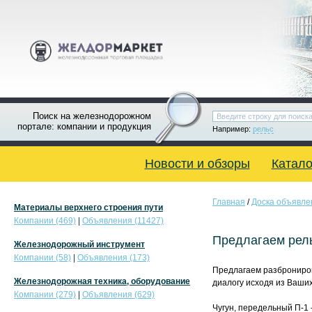
Поиск на железнодорожном
портале: компании и продукция
Например:
рельс
Новости и обзоры
Катало
Главная
/
Доска объявле
Материалы верхнего строения пути
Компании (469)
|
Объявления (11427)
Предлагаем рель
Железнодорожный инструмент
Компании (58)
|
Объявления (173)
Предлагаем разброниров
Железнодорожная техника, оборудование
диалогу исходя из Ваши
Компании (279)
|
Объявления (629)
Чугун, передельный П-1 -