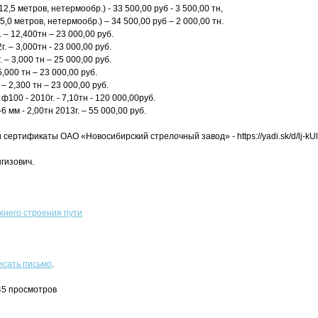
12,5 метров, нетермообр.) - 33 500,00 руб - 3 500,00 тн,
25,0 метров, нетермообр.) – 34 500,00 руб – 2 000,00 тн.
 – 12,400тн – 23 000,00 руб.
. – 3,000тн - 23 000,00 руб.
 – 3,000 тн – 25 000,00 руб.
5,000 тн – 23 000,00 руб.
– 2,300 тн – 23 000,00 руб.
00 - 2010г. - 7,10тн - 120 000,00руб.
мм - 2,00тн 2013г. – 55 000,00 руб.
сертификаты ОАО «Новосибирский стрелочный завод» - https://yadi.sk/d/lj-kU
гизович.
него строения пути
исать письмо
.
745 просмотров