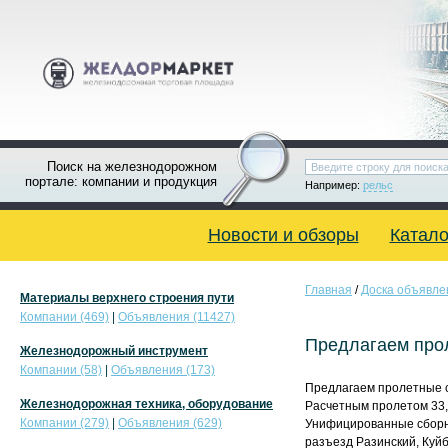
Поиск на железнодорожном
портале: компании и продукция
Например:
рельс
Новости и обзоры
Катало
Главная
/
Доска объявле
Материалы верхнего строения пути
Компании (469)
|
Объявления (11427)
Предлагаем прол
Железнодорожный инструмент
Компании (58)
|
Объявления (173)
Предлагаем пролетные с
Железнодорожная техника, оборудование
Расчетным пролетом 33,6
Компании (279)
|
Объявления (629)
Унифицированные сборно-р
разъезд Разинский, Куй