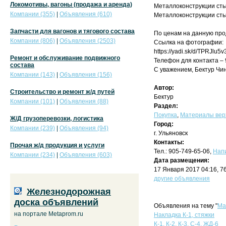
Локомотивы, вагоны (продажа и аренда)
Металлоконструкции стык
Компании (355)
|
Объявления (610)
Металлоконструкции стык
Запчасти для вагонов и тягового состава
По ценам на данную про
Компании (806)
|
Объявления (2503)
Ссылка на фотографии:
https://yadi.sk/d/TPRJlu
Ремонт и обслуживание подвижного
Телефон для контакта – 
состава
С уважением, Бектур Чин
Компании (143)
|
Объявления (156)
Автор:
Строительство и ремонт ж/д путей
Бектур
Компании (101)
|
Объявления (88)
Раздел:
Покупка
,
Материалы верх
Ж/Д грузоперевозки, логистика
Город:
Компании (239)
|
Объявления (94)
г. Ульяновск
Контакты:
Прочая ж/д продукция и услуги
Тел.: 905-749-65-06,
Нап
Компании (234)
|
Объявления (603)
Дата размещения:
17 Января 2017 04:16, 7
другие объявления
Железнодорожная
доска объявлений
Объявления на тему "
Ма
на портале Metaprom.ru
Накладка К-1, стяжки
К-1, К-2, К-3, С-4, ЖД-6