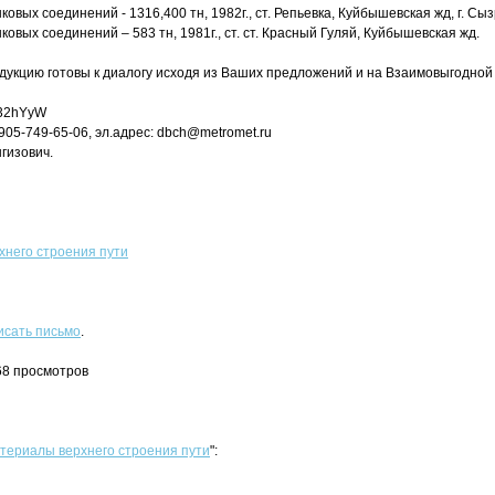
овых соединений - 1316,400 тн, 1982г., ст. Репьевка, Куйбышевская жд, г. Сыз
овых соединений – 583 тн, 1981г., ст. ст. Красный Гуляй, Куйбышевская жд.
дукцию готовы к диалогу исходя из Ваших предложений и на Взаимовыгодной 
5v32hYyW
905-749-65-06, эл.адрес: dbch@metromet.ru
гизович.
него строения пути
исать письмо
.
68 просмотров
териалы верхнего строения пути
":