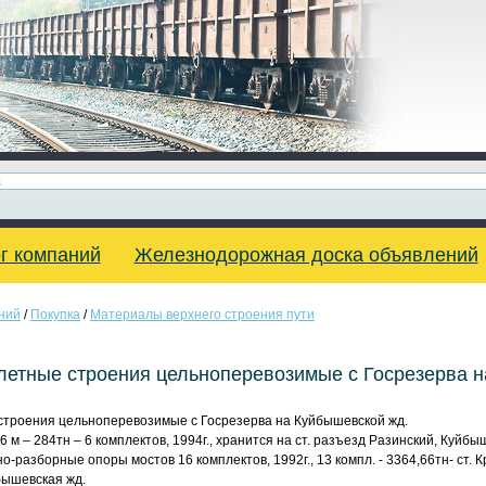
г компаний
Железнодорожная доска объявлений
ний
/
Покупка
/
Материалы верхнего строения пути
етные строения цельноперевозимые с Госрезерва н
троения цельноперевозимые с Госрезерва на Куйбышевской жд.
 м – 284тн – 6 комплектов, 1994г., хранится на ст. разъезд Разинский, Куйбы
азборные опоры мостов 16 комплектов, 1992г., 13 компл. - 3364,66тн- ст. Крас
бышевская жд.