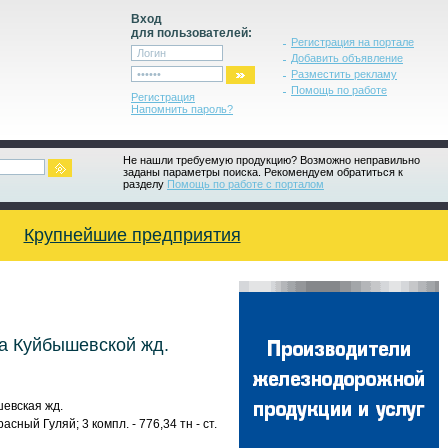
Вход
для пользователей:
Регистрация на портале
Добавить объявление
Разместить рекламу
Помощь по работе
Регистрация
Напомнить пароль?
Не нашли требуемую продукцию? Возможно неправильно
заданы параметры поиска. Рекомендуем обратиться к
разделу
Помощь по работе с порталом
Крупнейшие предприятия
а Куйбышевской жд.
шевская жд.
ный Гуляй; 3 компл. - 776,34 тн - ст.