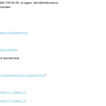
905-749-65-06, эл.адрес: dbch@metromet.ru
гизович.
него строения пути
исать письмо
.
64 просмотров
териалы верхнего строения пути
":
адка К-2, стяжка С-4
адка К-2, стяжка С-4