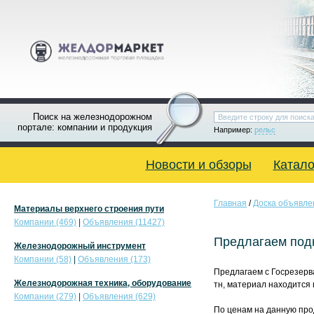
Поиск на железнодорожном
портале: компании и продукция
Например:
рельс
Новости и обзоры
Катало
Главная
/
Доска объявле
Материалы верхнего строения пути
Компании (469)
|
Объявления (11427)
Предлагаем подк
Железнодорожный инструмент
Компании (58)
|
Объявления (173)
Предлагаем с Госрезерва
Железнодорожная техника, оборудование
тн, материал находится 
Компании (279)
|
Объявления (629)
По ценам на данную про