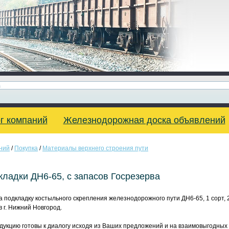
г компаний
Железнодорожная доска объявлений
ний
/
Покупка
/
Материалы верхнего строения пути
ладки ДН6-65, с запасов Госрезерва
 подкладку костыльного скрепления железнодорожного пути ДН6-65, 1 сорт, 20
в г. Нижний Новгород.
дукцию готовы к диалогу исходя из Ваших предложений и на взаимовыгодных 