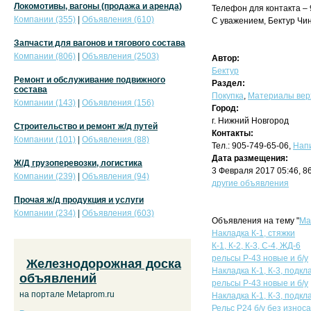
Локомотивы, вагоны (продажа и аренда)
Телефон для контакта – 
Компании (355)
|
Объявления (610)
С уважением, Бектур Чин
Запчасти для вагонов и тягового состава
Компании (806)
|
Объявления (2503)
Автор:
Бектур
Ремонт и обслуживание подвижного
Раздел:
состава
Покупка
,
Материалы верх
Компании (143)
|
Объявления (156)
Город:
г. Нижний Новгород
Строительство и ремонт ж/д путей
Контакты:
Компании (101)
|
Объявления (88)
Тел.: 905-749-65-06,
Нап
Дата размещения:
Ж/Д грузоперевозки, логистика
3 Февраля 2017 05:46, 8
Компании (239)
|
Объявления (94)
другие объявления
Прочая ж/д продукция и услуги
Компании (234)
|
Объявления (603)
Объявления на тему "
Ма
Накладка К-1, стяжки
К-1, К-2, К-3, С-4, ЖД-6
рельсы Р-43 новые и б/у
Железнодорожная доска
Накладка К-1, К-3, подкл
объявлений
рельсы Р-43 новые и б/у
на портале Metaprom.ru
Накладка К-1, К-3, подкл
Рельс Р24 б/у без износа