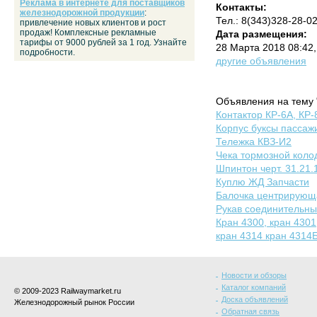
Реклама в интернете для поставщиков
Контакты:
железнодорожной продукции
:
Тел.: 8(343)328-28-0
привлечение новых клиентов и рост
продаж! Комплексные рекламные
Дата размещения:
тарифы от 9000 рублей за 1 год. Узнайте
28 Марта 2018 08:42
подробности.
другие объявления
Объявления на тему 
Контактор КР-6А, КР-
Корпус буксы пассаж
Тележка КВЗ-И2
Чека тормозной коло
Шпинтон черт. 31.21.
Куплю ЖД Запчасти
Балочка центрирующа
Рукав соединительны
Кран 4300, кран 4301
кран 4314 кран 4314
Новости и обзоры
Каталог компаний
© 2009-2023 Railwaymarket.ru
Доска объявлений
Железнодорожный рынок России
Обратная связь