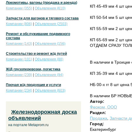
Локомотивы, вагоны (продажа и аренда)
КП 45-49 мм 4 шт цена
Компании (355)
|
Объявления (610)
КП 50-54 мм 5 шт цена
Запчасти для вагонов и тягового состава
Компании (806)
|
Объявления (2503)
КП 55-59 мм 2 шт цена
Ремонт и обслуживание подвижного
состава
КП 65-69 мм 2 шт цена
Компании (143)
|
Объявления (156)
ОТДАЕМ СРАЗУ ТОЛ
Строительство и ремонт ж/д путей
Компании (101)
|
Объявления (88)
В наличии в Троицке
Ж/Д грузоперевозки, логистика
КП 35-39 мм 4 шт цена
Компании (239)
|
Объявления (94)
НБ 00-х гг 8 шт цена 5
Прочая ж/д продукция и услуги
Компании (234)
|
Объявления (603)
В наличии БР НОВЫЕ 2
Автор:
Феоком, ООО
Железнодорожная доска
Раздел:
объявлений
Продажа
,
Запчасти дл
Город:
на портале Metaprom.ru
Екатеринбург