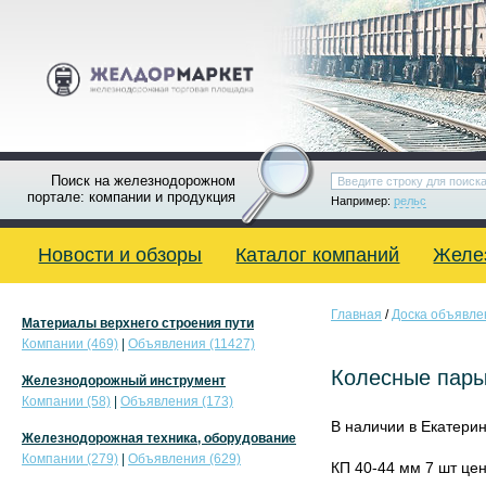
Поиск на железнодорожном
портале: компании и продукция
Например:
рельс
Новости и обзоры
Каталог компаний
Желе
Главная
/
Доска объявле
Материалы верхнего строения пути
Компании (469)
|
Объявления (11427)
Колесные пар
Железнодорожный инструмент
Компании (58)
|
Объявления (173)
В наличии в Екатери
Железнодорожная техника, оборудование
Компании (279)
|
Объявления (629)
КП 40-44 мм 7 шт цена