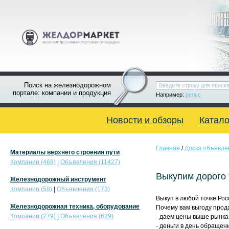
Поиск на железнодорожном
портале: компании и продукция
Например:
рельс
Новости и обзоры
Катало
Главная
/
Доска объявле
Материалы верхнего строения пути
Компании (469)
|
Объявления (11427)
Выкупим дорого 
Железнодорожный инструмент
Компании (58)
|
Объявления (173)
Выкуп в любой точке Рос
Железнодорожная техника, оборудование
Почему вам выгоду прод
Компании (279)
|
Объявления (629)
- даем цены выше рынка
- деньги в день обращен