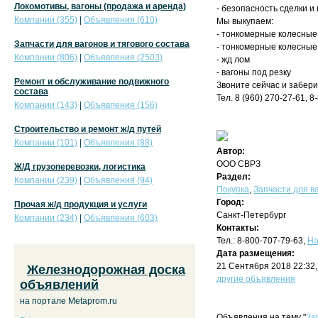
Локомотивы, вагоны (продажа и аренда)
- безопасность сделки и
Компании (355)
|
Объявления (610)
Мы выкупаем:
- тонкомерные колесны
Запчасти для вагонов и тягового состава
- тонкомерные колесные
Компании (806)
|
Объявления (2503)
- жд лом
- вагоны под резку
Ремонт и обслуживание подвижного
Звоните сейчас и забери
состава
Тел. 8 (960) 270-27-61, 
Компании (143)
|
Объявления (156)
Строительство и ремонт ж/д путей
Компании (101)
|
Объявления (88)
Автор:
ООО СВРЗ
Ж/Д грузоперевозки, логистика
Раздел:
Компании (239)
|
Объявления (94)
Покупка
,
Запчасти для ва
Город:
Прочая ж/д продукция и услуги
Санкт-Петербург
Компании (234)
|
Объявления (603)
Контакты:
Тел.: 8-800-707-79-63,
На
Дата размещения:
21 Сентября 2018 22:32
Железнодорожная доска
другие объявления
объявлений
на портале Metaprom.ru
Объявления на тему "
За