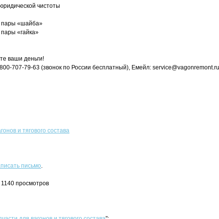
 юридической чистоты
е пары «шайба»
 пары «гайка»
те ваши деньги!
8-800-707-79-63 (звонок по России бесплатный), Емейл: service@vagonremont.r
гонов и тягового состава
писать письмо
.
, 1140 просмотров
пчасти для вагонов и тягового состава
":