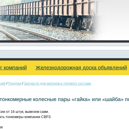
г компаний
Железнодорожная доска объявлений
ний
/
Покупка
/
Запчасти для вагонов и тягового состава
тонкомерные колесные пары «гайка» или «шайба» п
сии от 16 штук, вывезем сами.
ать тонкомеры компании СВРЗ:
ия