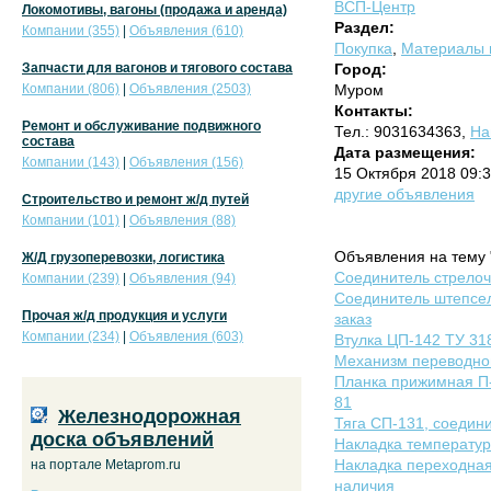
ВСП-Центр
Локомотивы, вагоны (продажа и аренда)
Раздел:
Компании (355)
|
Объявления (610)
Покупка
,
Материалы в
Запчасти для вагонов и тягового состава
Город:
Компании (806)
|
Объявления (2503)
Муром
Контакты:
Ремонт и обслуживание подвижного
Тел.: 9031634363,
На
состава
Дата размещения:
Компании (143)
|
Объявления (156)
15 Октября 2018 09:
другие объявления
Строительство и ремонт ж/д путей
Компании (101)
|
Объявления (88)
Объявления на тему 
Ж/Д грузоперевозки, логистика
Соединитель стрелочн
Компании (239)
|
Объявления (94)
Соединитель штепсел
Прочая ж/д продукция и услуги
заказ
Компании (234)
|
Объявления (603)
Втулка ЦП-142 ТУ 31
Механизм переводной
Планка прижимная П-
81
Железнодорожная
Тяга СП-131, соедин
доска объявлений
Накладка температур
Накладка переходная 
на портале Metaprom.ru
наличия