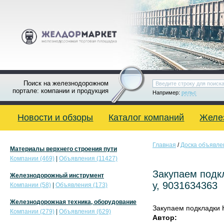
Поиск на железнодорожном
портале: компании и продукция
Например:
рельс
Новости и обзоры
Каталог компаний
Желе
Главная
/
Доска объявле
Материалы верхнего строения пути
Компании (469)
|
Объявления (11427)
Закупаем подкл
Железнодорожный инструмент
у, 9031634363
Компании (58)
|
Объявления (173)
Железнодорожная техника, оборудование
Закупаем подкладки К
Компании (279)
|
Объявления (629)
Автор: