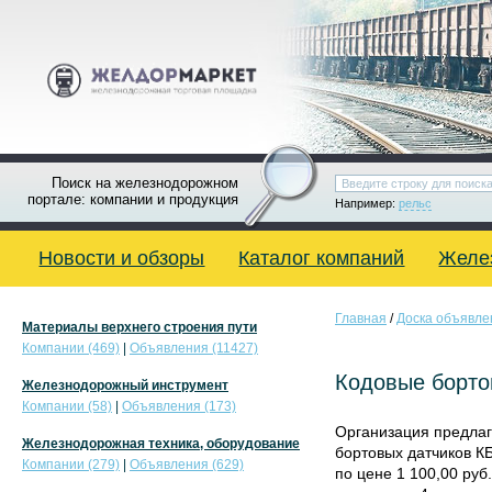
Поиск на железнодорожном
портале: компании и продукция
Например:
рельс
Новости и обзоры
Каталог компаний
Желе
Главная
/
Доска объявле
Материалы верхнего строения пути
Компании (469)
|
Объявления (11427)
Кодовые борто
Железнодорожный инструмент
Компании (58)
|
Объявления (173)
Организация предлаг
Железнодорожная техника, оборудование
бортовых датчиков КБ
Компании (279)
|
Объявления (629)
по цене 1 100,00 руб