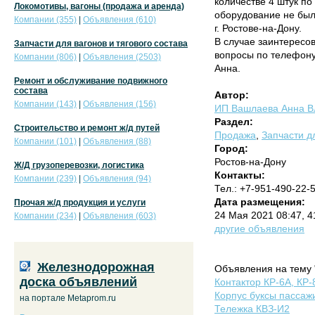
количестве 4 штук по
Локомотивы, вагоны (продажа и аренда)
оборудование не было
Компании (355)
|
Объявления (610)
г. Ростове-на-Дону.
В случае заинтересо
Запчасти для вагонов и тягового состава
вопросы по телефону:
Компании (806)
|
Объявления (2503)
Анна.
Ремонт и обслуживание подвижного
состава
Автор:
Компании (143)
|
Объявления (156)
ИП Вашлаева Анна В
Раздел:
Строительство и ремонт ж/д путей
Продажа
,
Запчасти дл
Компании (101)
|
Объявления (88)
Город:
Ростов-на-Дону
Ж/Д грузоперевозки, логистика
Контакты:
Компании (239)
|
Объявления (94)
Тел.: +7-951-490-22-
Дата размещения:
Прочая ж/д продукция и услуги
24 Мая 2021 08:47, 
Компании (234)
|
Объявления (603)
другие объявления
Железнодорожная
Объявления на тему 
доска объявлений
Контактор КР-6А, КР-
Корпус буксы пассаж
на портале Metaprom.ru
Тележка КВЗ-И2