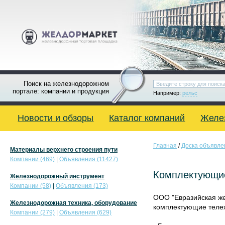
Поиск на железнодорожном
портале: компании и продукция
Например:
рельс
Новости и обзоры
Каталог компаний
Желе
Главная
/
Доска объявле
Материалы верхнего строения пути
Компании (469)
|
Объявления (11427)
Комплектующие
Железнодорожный инструмент
Компании (58)
|
Объявления (173)
ООО "Евразийская ж
Железнодорожная техника, оборудование
комплектующие тележ
Компании (279)
|
Объявления (629)