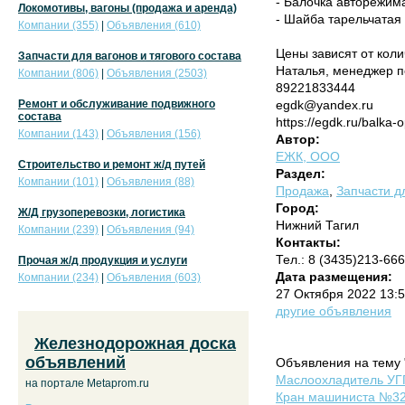
- Балочка авторежим
Локомотивы, вагоны (продажа и аренда)
- Шайба тарельчатая 
Компании (355)
|
Объявления (610)
Цены зависят от коли
Запчасти для вагонов и тягового состава
Наталья, менеджер 
Компании (806)
|
Объявления (2503)
89221833444
Ремонт и обслуживание подвижного
egdk@yandex.ru
состава
https://egdk.ru/balka
Компании (143)
|
Объявления (156)
Автор:
ЕЖК, ООО
Строительство и ремонт ж/д путей
Раздел:
Компании (101)
|
Объявления (88)
Продажа
,
Запчасти дл
Город:
Ж/Д грузоперевозки, логистика
Нижний Тагил
Компании (239)
|
Объявления (94)
Контакты:
Тел.: 8 (3435)213-66
Прочая ж/д продукция и услуги
Дата размещения:
Компании (234)
|
Объявления (603)
27 Октября 2022 13:
другие объявления
Железнодорожная доска
объявлений
Объявления на тему 
Маслоохладитель УГП
на портале Metaprom.ru
Кран машиниста №32