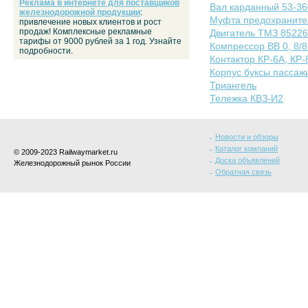
Реклама в интернете для поставщиков
Вал карданный 53-36
железнодорожной продукции
:
Муфта предохранител
привлечение новых клиентов и рост
продаж! Комплексные рекламные
Двигатель ТМЗ 85226
тарифы от 9000 рублей за 1 год. Узнайте
Компрессор ВВ 0, 8/8
подробности.
Контактор КР-6А, КР-
Корпус буксы пассаж
Триангель
Тележка КВЗ-И2
Новости и обзоры
Каталог компаний
© 2009-2023 Railwaymarket.ru
Доска объявлений
Железнодорожный рынок России
Обратная связь