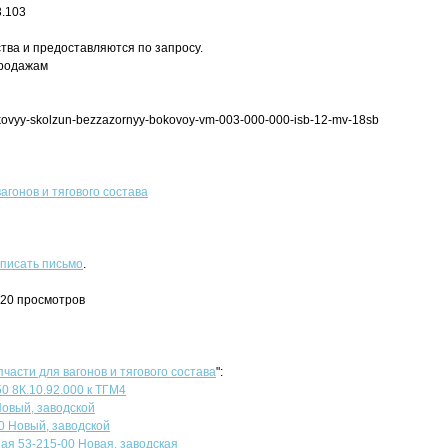
3.103
тва и предоставляются по запросу.
продажам
atkovyy-skolzun-bezzazornyy-bokovoy-vm-003-000-000-isb-12-mv-18sb
агонов и тягового состава
писать письмо
.
420 просмотров
пчасти для вагонов и тягового состава
":
 8К.10.92.000 к ТГМ4
овый, заводской
0 Новый, заводской
я 53-215-00 Новая, заводская