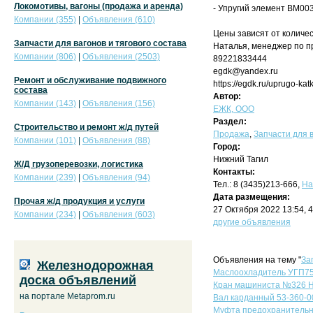
Локомотивы, вагоны (продажа и аренда)
- Упругий элемент ВМ00
Компании (355)
|
Объявления (610)
Цены зависят от количес
Запчасти для вагонов и тягового состава
Наталья, менеджер по 
Компании (806)
|
Объявления (2503)
89221833444
egdk@yandex.ru
Ремонт и обслуживание подвижного
https://egdk.ru/uprugo-k
состава
Автор:
Компании (143)
|
Объявления (156)
ЕЖК, ООО
Раздел:
Строительство и ремонт ж/д путей
Продажа
,
Запчасти для в
Компании (101)
|
Объявления (88)
Город:
Нижний Тагил
Ж/Д грузоперевозки, логистика
Контакты:
Компании (239)
|
Объявления (94)
Тел.: 8 (3435)213-666,
На
Дата размещения:
Прочая ж/д продукция и услуги
27 Октября 2022 13:54, 
Компании (234)
|
Объявления (603)
другие объявления
Объявления на тему "
За
Железнодорожная
Маслоохладитель УГП750
доска объявлений
Кран машиниста №326 Н
на портале Metaprom.ru
Вал карданный 53-360-0
Муфта предохранительна