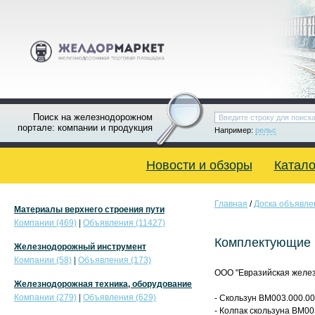
Поиск на железнодорожном
портале: компании и продукция
Например:
рельс
Новости и обзоры
Катало
Главная
/
Доска объявле
Материалы верхнего строения пути
Компании (469)
|
Объявления (11427)
Комплектующие 
Железнодорожный инструмент
Компании (58)
|
Объявления (173)
ООО "Евразийская желез
Железнодорожная техника, оборудование
Компании (279)
|
Объявления (629)
- Скользун ВМ003.000.0
- Колпак скользуна ВМ00