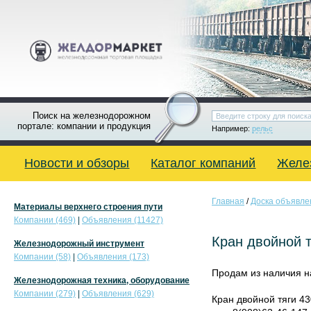
Поиск на железнодорожном
портале: компании и продукция
Например:
рельс
Новости и обзоры
Каталог компаний
Желе
Главная
/
Доска объявле
Материалы верхнего строения пути
Компании (469)
|
Объявления (11427)
Кран двойной т
Железнодорожный инструмент
Компании (58)
|
Объявления (173)
Продам из наличия на
Железнодорожная техника, оборудование
Компании (279)
|
Объявления (629)
Кран двойной тяги 43