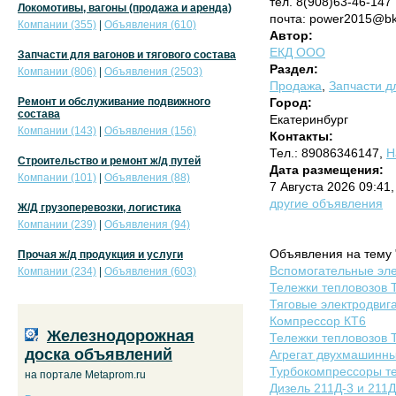
тел. 8(908)63-46-147
Локомотивы, вагоны (продажа и аренда)
почта: power2015@bk
Компании (355)
|
Объявления (610)
Автор:
ЕКД ООО
Запчасти для вагонов и тягового состава
Раздел:
Компании (806)
|
Объявления (2503)
Продажа
,
Запчасти дл
Ремонт и обслуживание подвижного
Город:
состава
Екатеринбург
Компании (143)
|
Объявления (156)
Контакты:
Тел.: 89086346147,
Н
Строительство и ремонт ж/д путей
Дата размещения:
Компании (101)
|
Объявления (88)
7 Августа 2026 09:41
другие объявления
Ж/Д грузоперевозки, логистика
Компании (239)
|
Объявления (94)
Объявления на тему 
Прочая ж/д продукция и услуги
Вспомогательные эле
Компании (234)
|
Объявления (603)
Тележки тепловозов
Тяговые электродвиг
Компрессор КТ6
Железнодорожная
Тележки тепловозов 
доска объявлений
Агрегат двухмашинный
Турбокомпрессоры т
на портале Metaprom.ru
Дизель 211Д-3 и 211Д