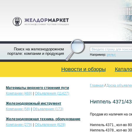
Поиск на железнодорожном
портале: компании и продукция
Например:
рельс
Новости и обзоры
Катало
Главная
/
Доска объявле
Материалы верхнего строения пути
Компании (469)
|
Объявления (11427)
Ниппель 4371/43
Железнодорожный инструмент
Компании (58)
|
Объявления (173)
Продам из наличия на скл
Железнодорожная техника, оборудование
Компании (279)
|
Объявления (629)
Ниппель 4371., кол-во 8
Ниппель 4378., кол-во 3