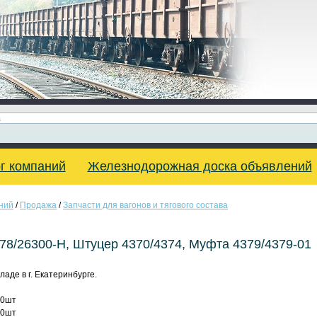
г компаний
Железнодорожная доска объявлений
ний
/
Продажа
/
Запчасти для вагонов и тягового состава
78/26300-Н, Штуцер 4370/4374, Муфта 4379/4379-01
аде в г. Екатеринбурге.
00шт
00шт