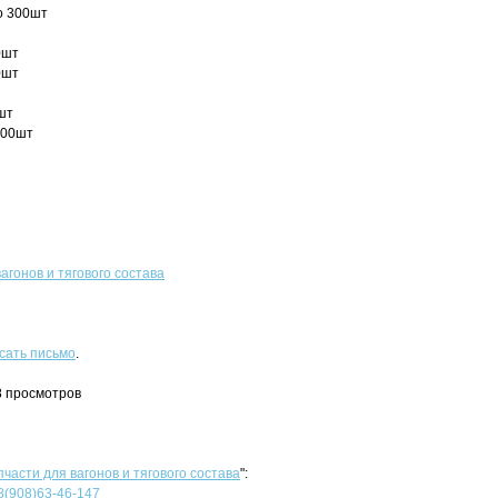
о 300шт
0шт
0шт
шт
200шт
агонов и тягового состава
сать письмо
.
18 просмотров
пчасти для вагонов и тягового состава
":
8(908)63-46-147