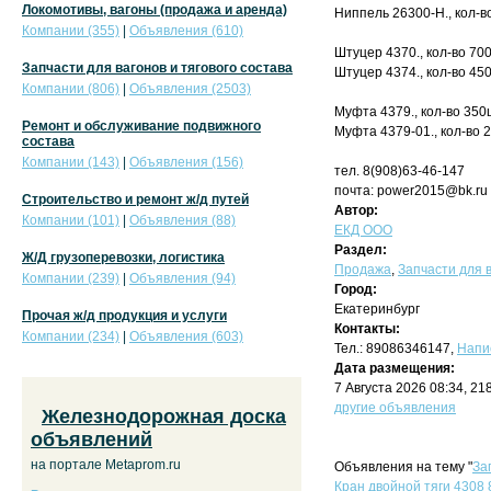
Локомотивы, вагоны (продажа и аренда)
Ниппель 26300-Н., кол-в
Компании (355)
|
Объявления (610)
Штуцер 4370., кол-во 70
Запчасти для вагонов и тягового состава
Штуцер 4374., кол-во 45
Компании (806)
|
Объявления (2503)
Муфта 4379., кол-во 350
Ремонт и обслуживание подвижного
Муфта 4379-01., кол-во 
состава
Компании (143)
|
Объявления (156)
тел. 8(908)63-46-147
почта: power2015@bk.ru
Строительство и ремонт ж/д путей
Автор:
Компании (101)
|
Объявления (88)
ЕКД ООО
Раздел:
Ж/Д грузоперевозки, логистика
Продажа
,
Запчасти для в
Компании (239)
|
Объявления (94)
Город:
Екатеринбург
Прочая ж/д продукция и услуги
Контакты:
Компании (234)
|
Объявления (603)
Тел.: 89086346147,
Напи
Дата размещения:
7 Августа 2026 08:34, 2
другие объявления
Железнодорожная доска
объявлений
на портале Metaprom.ru
Объявления на тему "
За
Кран двойной тяги 4308 