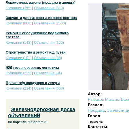
Локомотивы, вагоны (продажа и аренда)
Компании (355)
|
Объявления (610)
Запчасти для вагонов и тягового состава
Компании (806)
|
Объявления (2503)
Ремонт и обслуживание подвижного
состава
Компании (143)
|
Объявления (156)
Строительство и ремонт ж/д путей
Компании (101)
|
Объявления (88)
Ж/Д грузоперевозки, логистика
Компании (239)
|
Объявления (94)
Прочая ж/д продукция и услуги
Компании (234)
|
Объявления (603)
Автор:
Рыбаков Максим Вал
Раздел:
Железнодорожная доска
Продажа
,
Запчасти дл
объявлений
Город:
Тюмень
на портале Metaprom.ru
Контакты: