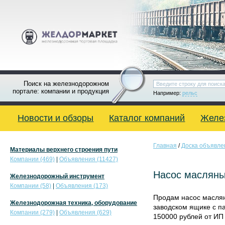
Поиск на железнодорожном
портале: компании и продукция
Например:
рельс
Новости и обзоры
Каталог компаний
Желе
Главная
/
Доска объявле
Материалы верхнего строения пути
Компании (469)
|
Объявления (11427)
Насос маслян
Железнодорожный инструмент
Компании (58)
|
Объявления (173)
Продам насос масля
Железнодорожная техника, оборудование
заводском ящике с па
Компании (279)
|
Объявления (629)
150000 рублей от ИП