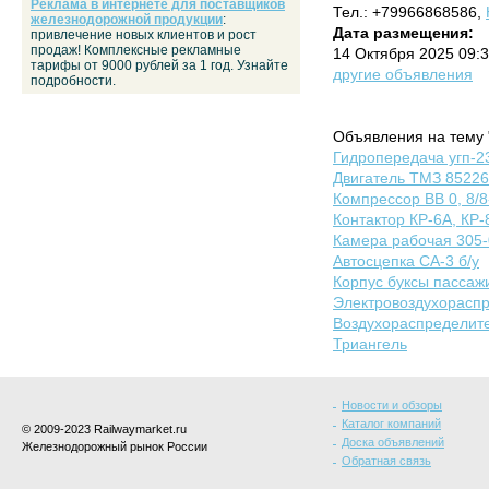
Реклама в интернете для поставщиков
Тел.: +79966868586,
железнодорожной продукции
:
Дата размещения:
привлечение новых клиентов и рост
продаж! Комплексные рекламные
14 Октября 2025 09:3
тарифы от 9000 рублей за 1 год. Узнайте
другие объявления
подробности.
Объявления на тему 
Гидропередача угп-2
Двигатель ТМЗ 85226
Компрессор ВВ 0, 8/8
Контактор КР-6А, КР-
Камера рабочая 305
Автосцепка СА-3 б/у
Корпус буксы пассаж
Электровоздухорасп
Воздухораспределит
Триангель
Новости и обзоры
Каталог компаний
© 2009-2023 Railwaymarket.ru
Доска объявлений
Железнодорожный рынок России
Обратная связь