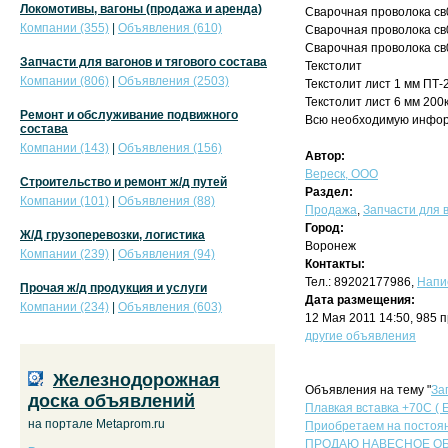
Локомотивы, вагоны (продажа и аренда)
Сварочная проволока св0
Компании (355)
|
Объявления (610)
Сварочная проволока св0
Сварочная проволока св0
Запчасти для вагонов и тягового состава
Текстолит
Компании (806)
|
Объявления (2503)
Текстолит лист 1 мм ПТ-2с
Текстолит лист 6 мм 200кг
Ремонт и обслуживание подвижного
Всю необходимую инфор
состава
Компании (143)
|
Объявления (156)
Автор:
Вереск, ООО
Строительство и ремонт ж/д путей
Раздел:
Компании (101)
|
Объявления (88)
Продажа
,
Запчасти для в
Город:
Ж/Д грузоперевозки, логистика
Воронеж
Компании (239)
|
Объявления (94)
Контакты:
Тел.: 89202177986,
Напи
Прочая ж/д продукция и услуги
Дата размещения:
Компании (234)
|
Объявления (603)
12 Мая 2011 14:50, 985 
другие объявления
Железнодорожная
Объявления на тему "
За
доска объявлений
Плавкая вставка +70С ( E
на портале Metaprom.ru
Приобретаем на постоян
ПРОДАЮ НАВЕСНОЕ ОБОР