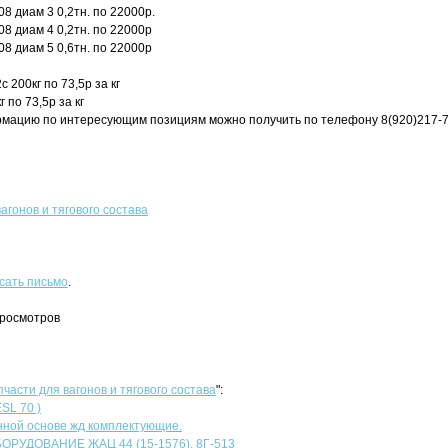
8 диам 3 0,2тн. по 22000р.
8 диам 4 0,2тн. по 22000р
8 диам 5 0,6тн. по 22000р
 200кг по 73,5р за кг
 по 73,5р за кг
мацию по интересующим позициям можно получить по телефону 8(920)217-7
агонов и тягового состава
сать письмо
.
просмотров
пчасти для вагонов и тягового состава
":
SL 70 )
ной основе жд комплектующие.
УДОВАНИЕ ЖАЦ 44 (15-1576), 8Г-513