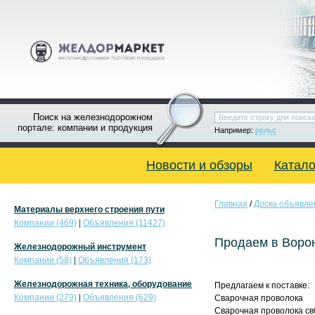
Поиск на железнодорожном
портале: компании и продукция
Например:
рельс
Новости и обзоры
Катало
Главная
/
Доска объявле
Материалы верхнего строения пути
Компании (469)
|
Объявления (11427)
Продаем в Ворон
Железнодорожный инструмент
Компании (58)
|
Объявления (173)
Железнодорожная техника, оборудование
Предлагаем к поставке:
Компании (279)
|
Объявления (629)
Сварочная проволока
Сварочная проволока св0