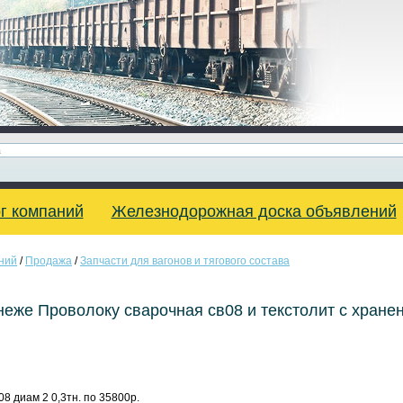
г компаний
Железнодорожная доска объявлений
ний
/
Продажа
/
Запчасти для вагонов и тягового состава
еже Проволоку сварочная св08 и текстолит с хране
8 диам 2 0,3тн. по 35800р.