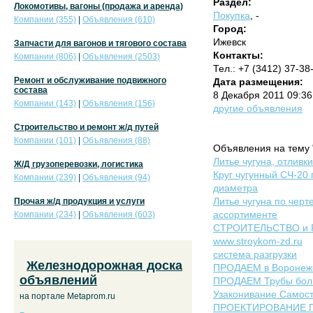
Раздел:
Локомотивы, вагоны (продажа и аренда)
Покупка
, -
Компании (355)
|
Объявления (610)
Город:
Ижевск
Запчасти для вагонов и тягового состава
Контакты:
Компании (806)
|
Объявления (2503)
Тел.: +7 (3412) 37-38
Ремонт и обслуживание подвижного
Дата размещения:
состава
8 Декабря 2011 09:36
Компании (143)
|
Объявления (156)
другие объявления
Строительство и ремонт ж/д путей
Компании (101)
|
Объявления (88)
Объявления на тему "
Литье чугуна, отливк
Ж/Д грузоперевозки, логистика
Круг чугунный СЧ-20 
Компании (239)
|
Объявления (94)
диаметра
Литье чугуна по черте
Прочая ж/д продукция и услуги
ассортименте
Компании (234)
|
Объявления (603)
СТРОИТЕЛЬСТВО и 
www.stroykom-zd.ru
система разгрузки
Железнодорожная доска
ПРОДАЕМ в Воронеже 
объявлений
ПРОДАЕМ Трубы боль
Узаконивание Самост
на портале Metaprom.ru
ПРОЕКТИРОВАНИЕ 