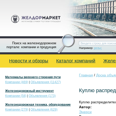
Поиск на железнодорожном
портале: компании и продукция
Например:
рельс
Новости и обзоры
Каталог компаний
Желе
Главная
/
Доска объя
Материалы верхнего строения пути
Компании (469)
|
Объявления (11427)
Куплю распреде
Железнодорожный инструмент
Компании (58)
|
Объявления (173)
Куплю распределитель
Железнодорожная техника, оборудование
Автор:
Компании (279)
|
Объявления (629)
Энерси