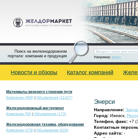
Поиск на железнодорожном
портале: компании и продукция
Например:
рельс
Новости и обзоры
Каталог компаний
Желе
Материалы верхнего строения пути
Компании (469)
|
Объявления (11427)
Энерси
Железнодорожный инструмент
Направление:
Запча
Компании (58)
|
Объявления (173)
Город:
Ижевск,
Респ
Телефон, факс:
+7 (
Железнодорожная техника, оборудование
Контактные персон
Компании (279)
|
Объявления (629)
Адрес сайта:
-