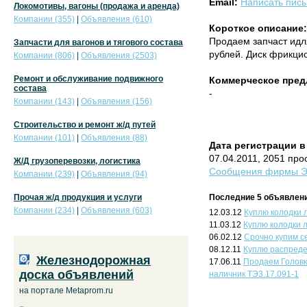
Email:
Написать пис
Локомотивы, вагоны (продажа и аренда)
Компании (355)
|
Объявления (610)
Короткое описание:
Продаем запчаст идл
Запчасти для вагонов и тягового состава
рублей. Диск фрикци
Компании (806)
|
Объявления (2503)
Ремонт и обслуживание подвижного
Коммерческое пред
состава
-
Компании (143)
|
Объявления (156)
Строительство и ремонт ж/д путей
Компании (101)
|
Объявления (88)
Дата регистрации в
07.04.2011, 2051 про
Ж/Д грузоперевозки, логистика
Сообщения фирмы Эн
Компании (239)
|
Объявления (94)
Прочая ж/д продукция и услуги
Последние 5 объявлени
Компании (234)
|
Объявления (603)
12.03.12
Куплю колодки 
11.03.12
Куплю колодки 
06.02.12
Срочно купим с
08.12.11
Куплю распредел
Железнодорожная
17.06.11
Продаем Головк
доска объявлений
наличник ТЭ3.17.091-1
на портале Metaprom.ru