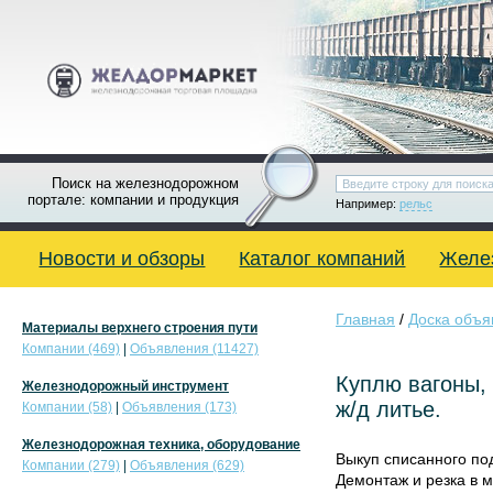
Поиск на железнодорожном
портале: компании и продукция
Например:
рельс
Новости и обзоры
Каталог компаний
Желе
Главная
/
Доска объя
Материалы верхнего строения пути
Компании (469)
|
Объявления (11427)
Куплю вагоны, 
Железнодорожный инструмент
ж/д литье.
Компании (58)
|
Объявления (173)
Железнодорожная техника, оборудование
Выкуп списанного по
Компании (279)
|
Объявления (629)
Демонтаж и резка в 