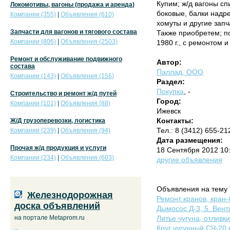
Купим; ж/д вагоны с
Локомотивы, вагоны (продажа и аренда)
боковые, балки надр
Компании (355)
|
Объявления (610)
хомуты и другие запч
Запчасти для вагонов и тягового состава
Также приобретем; п
Компании (806)
|
Объявления (2503)
1980 г., с ремонтом и
Ремонт и обслуживание подвижного
Автор:
состава
Паллад, ООО
Компании (143)
|
Объявления (156)
Раздел:
Покупка
, -
Строительство и ремонт ж/д путей
Город:
Компании (101)
|
Объявления (88)
Ижевск
Контакты:
Ж/Д грузоперевозки, логистика
Тел.: 8 (3412) 655-2
Компании (239)
|
Объявления (94)
Дата размещения:
Прочая ж/д продукция и услуги
18 Сентября 2012 10
Компании (234)
|
Объявления (603)
другие объявления
Объявления на тему "
Железнодорожная
Ремонт кранов, кран-
доска объявлений
Дымосос Д-3, 5. Вент
на портале Metaprom.ru
Литье чугуна, отливк
Круг чугунный СЧ-20 