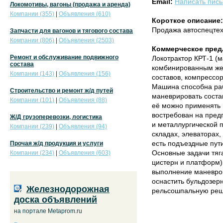
Email:
Написать пис
Локомотивы, вагоны (продажа и аренда)
Компании (355)
|
Объявления (610)
Короткое описание:
Продажа автоспецте
Запчасти для вагонов и тягового состава
Компании (806)
|
Объявления (2503)
Коммерческое пред
Ремонт и обслуживание подвижного
Локотрактор КРТ-1 (
состава
комбинированным же
Компании (143)
|
Объявления (156)
составов, компрессо
Машина способна раб
Строительство и ремонт ж/д путей
маневрировать соста
Компании (101)
|
Объявления (88)
её можно применять 
востребован на пред
Ж/Д грузоперевозки, логистика
и металлургической 
Компании (239)
|
Объявления (94)
складах, элеваторах,
есть подъездные пути
Прочая ж/д продукция и услуги
Основные задачи тяга
Компании (234)
|
Объявления (603)
цистерн и платформ)
выполнение маневро
оснастить бульдозе
Железнодорожная
рельсошпальную решё
доска объявлений
на портале Metaprom.ru