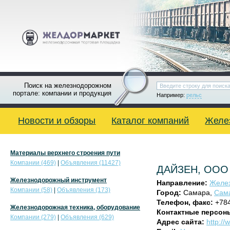
Поиск на железнодорожном
портале: компании и продукция
Например:
рельс
Новости и обзоры
Каталог компаний
Желе
Материалы верхнего строения пути
Компании (469)
|
Объявления (11427)
ДАЙЗЕН, ООО
Железнодорожный инструмент
Направление:
Желез
Компании (58)
|
Объявления (173)
Город:
Самара,
Сама
Телефон, факс:
+78
Железнодорожная техника, оборудование
Контактные персон
Компании (279)
|
Объявления (629)
Адрес сайта:
http://