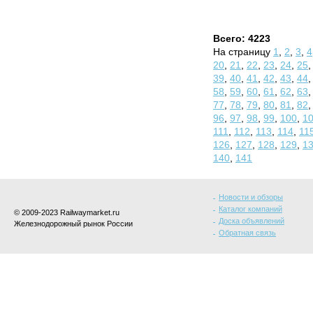
Всего: 4223
На страницу
1
,
2
,
3
,
4
20
,
21
,
22
,
23
,
24
,
25
39
,
40
,
41
,
42
,
43
,
44
58
,
59
,
60
,
61
,
62
,
63
77
,
78
,
79
,
80
,
81
,
82
96
,
97
,
98
,
99
,
100
,
1
111
,
112
,
113
,
114
,
11
126
,
127
,
128
,
129
,
1
140
,
141
Новости и обзоры
Каталог компаний
© 2009-2023 Railwaymarket.ru
Доска объявлений
Железнодорожный рынок России
Обратная связь