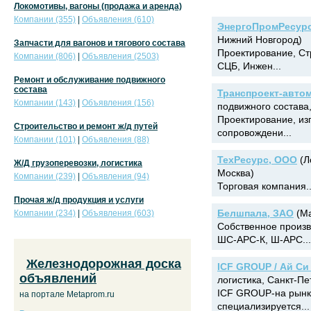
Локомотивы, вагоны (продажа и аренда)
Компании (355)
|
Объявления (610)
ЭнергоПромРесурс
Нижний Новгород)
Запчасти для вагонов и тягового состава
Проектирование, Стр
Компании (806)
|
Объявления (2503)
СЦБ, Инжен...
Ремонт и обслуживание подвижного
состава
Транспроект-авто
Компании (143)
|
Объявления (156)
подвижного состава
Проектирование, из
Строительство и ремонт ж/д путей
сопровождени...
Компании (101)
|
Объявления (88)
ТехРесурс, ООО
(Л
Ж/Д грузоперевозки, логистика
Москва)
Компании (239)
|
Объявления (94)
Торговая компания..
Прочая ж/д продукция и услуги
Белшпала, ЗАО
(Ма
Компании (234)
|
Объявления (603)
Собственное произ
ШС-АРС-К, Ш-АРС...
Железнодорожная доска
ICF GROUP / Ай Си
объявлений
логистика, Санкт-Пе
ICF GROUP-на рынке
на портале Metaprom.ru
специализируется...