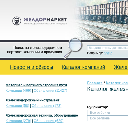
Поиск на железнодорожном
портале: компании и продукция
Например:
рельс
Новости и обзоры
Каталог компаний
Желе
Главная
/
Каталог ко
Материалы верхнего строения пути
Каталог желез
Компании (469)
|
Объявления (11427)
Железнодорожный инструмент
Компании (58)
|
Объявления (173)
Рубрикатор:
Железнодорожная техника, оборудование
Компании (279)
|
Объявления (629)