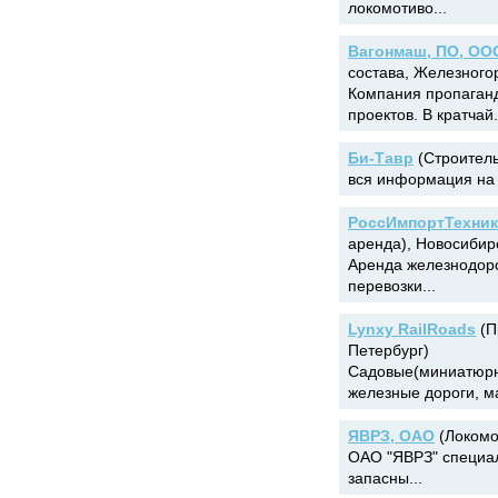
локомотиво...
Вагонмаш, ПО, ОО
состава, Железного
Компания пропаган
проектов. В кратчай.
Би-Тавр
(Строитель
вся информация на w
РоссИмпортТехник
аренда), Новосибир
Аренда железнодоро
перевозки...
Lynxy RailRoads
(П
Петербург)
Садовые(миниатюрн
железные дороги, ма
ЯВРЗ, ОАО
(Локомо
ОАО "ЯВРЗ" специал
запасны...