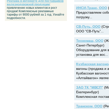
Реклама в интернете для поставщиков
железнодорожной продукции
:
ИНСИ-Транс, ООО
(
привлечение новых клиентов и рост
продаж! Комплексные рекламные
Предоставляем соб
тарифы от 9000 рублей за 1 год. Узнайте
погрузку...
подробности.
СВ-Путь, ООО
(Стр
ООО "СВ-Путь"...
Техномаш, ООО
(Же
Санкт-Петербург)
Оборудование для в
установка для вос...
Кузбасская вагон
вагоны (продажа и 
Кузбасская вагонос
«Алтайвагон» являе.
ЗАО ТК "МВСП"
(Ма
Екатеринбург)
Комплексная поставк
Транском, ООО
(Ре