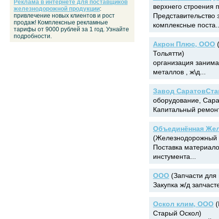
Реклама в интернете для поставщиков
верхнего строения п
железнодорожной продукции
:
Представительство 
привлечение новых клиентов и рост
продаж! Комплексные рекламные
комплексные поста..
тарифы от 9000 рублей за 1 год. Узнайте
подробности.
Акрон Плюс, ООО
(
Тольятти)
организация занима
металлов , ж\д...
Завод СаратовСта
оборудование, Сара
Капитальный ремонт
Объединённая Же
(Железнодорожный и
Поставка материало
инстумента...
ООО
(Запчасти для 
Закупка ж/д запчаст
Оскол клим, ООО
(
Старый Оскол)