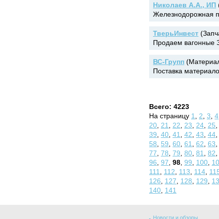
Николаев А.А., ИП
Железнодорожная пр
ТверьИнвест
(Запча
Продаем вагонные З
ВС-Групп
(Материал
Поставка материалов
Всего: 4223
На страницу
1
,
2
,
3
,
4
20
,
21
,
22
,
23
,
24
,
25
39
,
40
,
41
,
42
,
43
,
44
58
,
59
,
60
,
61
,
62
,
63
77
,
78
,
79
,
80
,
81
,
82
96
,
97
,
98
,
99
,
100
,
1
111
,
112
,
113
,
114
,
11
126
,
127
,
128
,
129
,
1
140
,
141
Новости и обзоры