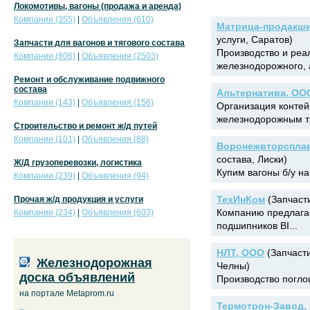
Локомотивы, вагоны (продажа и аренда)
Компании (355)
|
Объявления (610)
Матрица-продакш
услуги, Саратов)
Запчасти для вагонов и тягового состава
Производство и реа
Компании (806)
|
Объявления (2503)
железнодорожного, 
Ремонт и обслуживание подвижного
состава
Альтернатива, ОО
Компании (143)
|
Объявления (156)
Организация контей
железнодорожным тр
Строительство и ремонт ж/д путей
Компании (101)
|
Объявления (88)
Воронежвторспла
состава, Лиски)
Ж/Д грузоперевозки, логистика
Купим вагоны б/у на
Компании (239)
|
Объявления (94)
ТехИнКом
(Запчасти
Прочая ж/д продукция и услуги
Компанию предлагае
Компании (234)
|
Объявления (603)
подшипников BI...
НЛТ, ООО
(Запчасти
Железнодорожная
Челны)
доска объявлений
Производство погло
на портале Metaprom.ru
Термотрон-Завод,