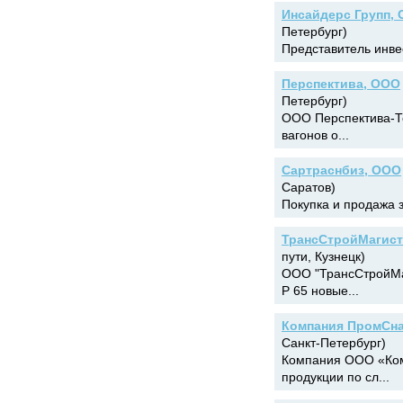
Инсайдерс Групп,
Петербург)
Представитель инвес
Перспектива, ООО
Петербург)
ООО Перспектива-Те
вагонов о...
Сартраснбиз, ООО
Саратов)
Покупка и продажа з
ТрансСтройМагис
пути, Кузнецк)
ООО "ТрансСтройМа
Р 65 новые...
Компания ПромСн
Санкт-Петербург)
Компания ООО «Ком
продукции по сл...