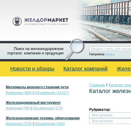
Поиск на железнодорожном
портале: компании и продукция
Например:
рельс
Новости и обзоры
Каталог компаний
Желе
Главная
/
Каталог ко
Материалы верхнего строения пути
Каталог желез
Компании (469)
|
Объявления (11427)
Железнодорожный инструмент
Компании (58)
|
Объявления (173)
Рубрикатор:
Железнодорожная техника, оборудование
Компании (279)
|
Объявления (629)