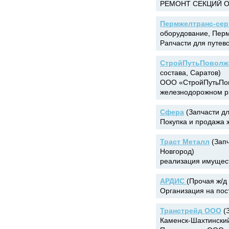
РЕМОНТ СЕКЦИЙ О
Пермжелтранс-сер
оборудование, Перм
Pапчасти для путев
СтройПутьПоволж
состава, Саратов)
ООО «СтройПутьПов
железнодорожном ры
Сфера
(Запчасти дл
Покупка и продажа ж
Траст Металл
(Запч
Новгород)
реализация имущест
АРДИС
(Прочая ж/д
Организация на пос
Транстрейд ООО
(З
Каменск-Шахтински