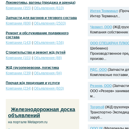
Локомотивы, вагоны (продажа и аренда)
Компании (355)
|
Объявления (610)
Интер Терминал
(Проча
Интер Терминал...
Запчасти для вагонов и тягового состава
Компании (806)
|
Объявления (2503)
Чермет, ООО
(Ж/Д груз
Компания собственник в
Ремонт и обслуживание подвижного
состава
Компании (143)
|
Объявления (156)
ООО СПЕЦКРАН ПЛЮ
Шебекино)
Строительство и ремонт ж/д путей
Производственное пр
Компании (101)
|
Объявления (88)
произво...
Ж/Д грузоперевозки, логистика
РДС, ООО
(Запчасти дл
Компании (239)
|
Объявления (94)
Комплексные поставки д
Прочая ж/д продукция и услуги
Резерв, ООО
(Запчасти 
Компании (234)
|
Объявления (603)
ООО «Резерв» занимает
м...
Torgmoll
(Ж/Д грузопере
Железнодорожная доска
Транспортно-Экспедици
объявлений
заруб...
на портале Metaprom.ru
ООО УК
(Материалы ве