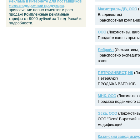
Реклама в интернете для поставщиков
железнодорожной продукции
:
Магистраль-ДВ, ООО
(
привлечение новых клиентов и рост
продаж! Комплексные рекламные
Владивосток)
тарифы от 9000 рублей за 1 год. Узнайте
Транспортная компания
подробности.
ООО
(Локомотивы, ваго
Продаём вагоны крытые.
Либрейл
(Локомотивы, 
Транспортно экспедито
вагон...
ПЕТРОИНВЕСТ, ИК
(Ло
Петербург)
ПРОДАЖА ВАГОНОВ...
МНК, ООО
(Локомотивы,
Продажа подвижного сос
Эска, ООО
(Локомотивы
ООО "Эска" В кратчайш
модификаций...
Казанский завод иску