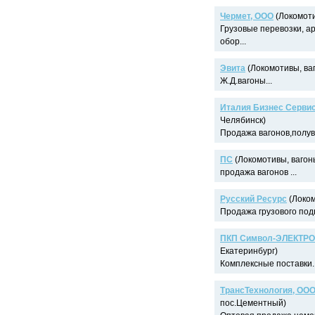
Чермет, ООО
(Локомоти
Грузовые перевозки, а
обор...
Эвита
(Локомотивы, ваг
Ж.Д.вагоны...
Италия Бизнес Серви
Челябинск)
Продажа вагонов,полува
ПС
(Локомотивы, вагон
продажа вагонов ...
Русский Ресурс
(Локом
Продажа грузового подв
ПКП Символ-ЭЛЕКТРО
Екатеринбург)
Комплексные поставки..
ТрансТехнология, ОО
пос.Цементный)