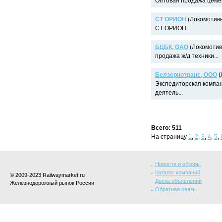
Оптовая продажа цемен
СТ ОРИОН
(Локомотивы
СТ ОРИОН...
БЦБК, ОАО
(Локомотивы
продажа ж/д техники...
Белзернотранс, ООО
(
Экспедиторская компа
деятель...
Всего: 511
На страницу
1
,
2
,
3
,
4
,
5
,
Новости и обзоры
Каталог компаний
© 2009-2023 Railwaymarket.ru
Доска объявлений
Железнодорожный рынок России
Обратная связь