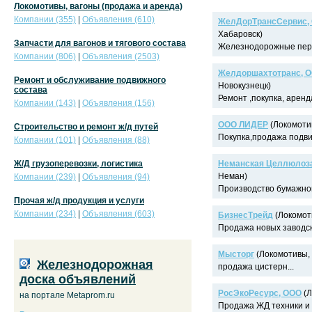
Локомотивы, вагоны (продажа и аренда)
Компании (355)
|
Объявления (610)
ЖелДорТрансСервис,
Хабаровск)
Запчасти для вагонов и тягового состава
Железнодорожные пере
Компании (806)
|
Объявления (2503)
Желдоршахтотранс, 
Ремонт и обслуживание подвижного
Новокузнецк)
состава
Ремонт ,покупка, аренд
Компании (143)
|
Объявления (156)
ООО ЛИДЕР
(Локомотив
Строительство и ремонт ж/д путей
Покупка,продажа подвиж
Компании (101)
|
Объявления (88)
Ж/Д грузоперевозки, логистика
Неманская Целлюлоз
Неман)
Компании (239)
|
Объявления (94)
Производство бумажной
Прочая ж/д продукция и услуги
Компании (234)
|
Объявления (603)
БизнесТрейд
(Локомоти
Продажа новых заводски
Мысторг
(Локомотивы, 
Железнодорожная
продажа цистерн...
доска объявлений
РосЭкоРесурс, ООО
(Л
на портале Metaprom.ru
Продажа ЖД техники и 