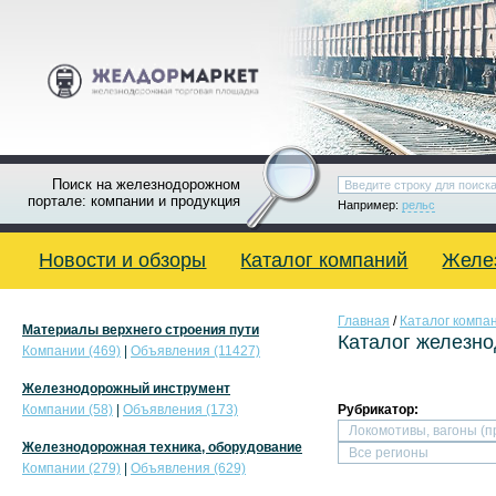
Поиск на железнодорожном
портале: компании и продукция
Например:
рельс
Новости и обзоры
Каталог компаний
Желе
Главная
/
Каталог компа
Материалы верхнего строения пути
Каталог железн
Компании (469)
|
Объявления (11427)
Железнодорожный инструмент
Компании (58)
|
Объявления (173)
Рубрикатор:
Железнодорожная техника, оборудование
Компании (279)
|
Объявления (629)