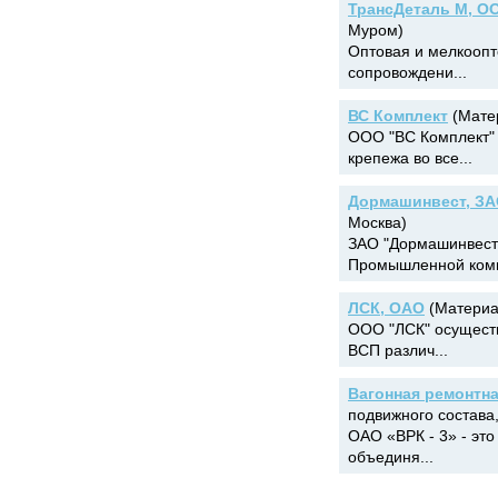
ТрансДеталь М, О
Муром)
Оптовая и мелкооп
сопровождени...
ВС Комплект
(Матер
ООО "ВС Комплект" 
крепежа во все...
Дормашинвест, З
Москва)
ЗАО "Дормашинвест"
Промышленной комп
ЛСК, ОАО
(Материа
ООО "ЛСК" осуществ
ВСП различ...
Вагонная ремонтна
подвижного состава
ОАО «ВРК - 3» - эт
объединя...