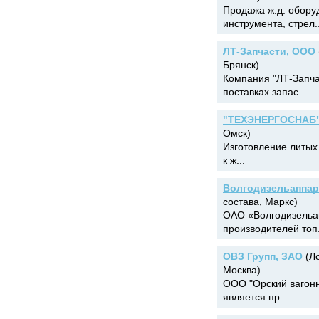
Продажа ж.д. обору
инструмента, стрел..
ЛТ-Запчасти, ООО
Брянск)
Компания "ЛТ-Запча
поставках запас...
"ТЕХЭНЕРГОСНАБ
Омск)
Изготовление литых 
к ж...
Волгодизельаппар
состава, Маркс)
ОАО «Волгодизельап
производителей топ.
ОВЗ Групп, ЗАО
(Ло
Москва)
ООО "Орский вагонн
является пр...