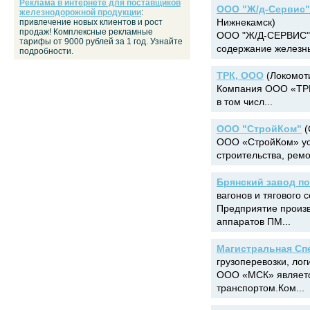
Реклама в интернете для поставщиков
ООО "Ж/д-Сервис"
железнодорожной продукции
:
Нижнекамск)
привлечение новых клиентов и рост
продаж! Комплексные рекламные
ООО "Ж/Д-СЕРВИС" 
тарифы от 9000 рублей за 1 год. Узнайте
содержание железны
подробности.
ТРК, ООО
(Локомоти
Компания ООО «ТРК»
в том числ...
ООО "СтройКом"
(
ООО «СтройКом» ус
строительства, ремон
Брянский завод п
вагонов и тягового с
Предприятие произ
аппаратов ПМ...
Магистральная Сп
грузоперевозки, лог
ООО «МСК» являетс
транспортом.Ком...