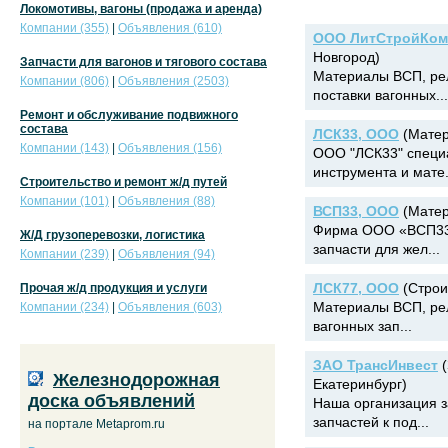
Локомотивы, вагоны (продажа и аренда)
Компании (355)
|
Объявления (610)
ООО ЛитСтройКом
Новгород)
Запчасти для вагонов и тягового состава
Материалы ВСП, ре
Компании (806)
|
Объявления (2503)
поставки вагонных...
Ремонт и обслуживание подвижного
состава
ЛСК33, ООО
(Матер
Компании (143)
|
Объявления (156)
ООО "ЛСК33" специа
инструмента и мате.
Строительство и ремонт ж/д путей
Компании (101)
|
Объявления (88)
ВСП33, ООО
(Матер
Фирма ООО «ВСП33»
Ж/Д грузоперевозки, логистика
запчасти для жел...
Компании (239)
|
Объявления (94)
ЛСК77, ООО
(Строи
Прочая ж/д продукция и услуги
Материалы ВСП, рел
Компании (234)
|
Объявления (603)
вагонных зап...
ЗАО ТрансИнвест
(
Железнодорожная
Екатеринбург)
доска объявлений
Наша организация 
запчастей к под...
на портале Metaprom.ru