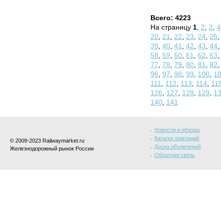
Всего: 4223
На страницу
1
,
2
,
3
,
4
20
,
21
,
22
,
23
,
24
,
25
39
,
40
,
41
,
42
,
43
,
44
58
,
59
,
60
,
61
,
62
,
63
77
,
78
,
79
,
80
,
81
,
82
96
,
97
,
98
,
99
,
100
,
1
111
,
112
,
113
,
114
,
11
126
,
127
,
128
,
129
,
1
140
,
141
Новости и обзоры
Каталог компаний
© 2009-2023 Railwaymarket.ru
Доска объявлений
Железнодорожный рынок России
Обратная связь