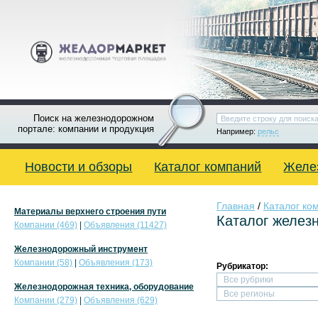
Поиск на железнодорожном
портале: компании и продукция
Например:
рельс
Новости и обзоры
Каталог компаний
Желе
Главная
/
Каталог ко
Материалы верхнего строения пути
Каталог желез
Компании (469)
|
Объявления (11427)
Железнодорожный инструмент
Компании (58)
|
Объявления (173)
Рубрикатор:
Железнодорожная техника, оборудование
Компании (279)
|
Объявления (629)